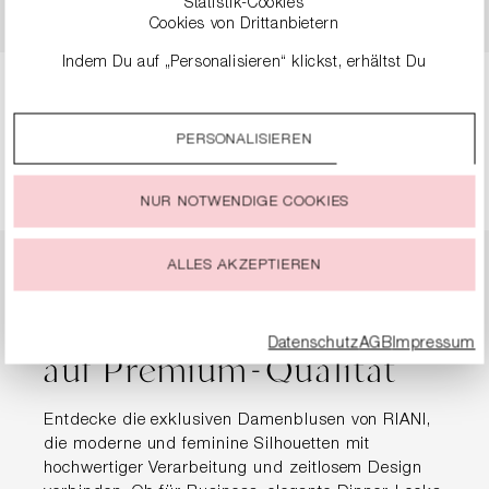
Statistik-Cookies
199,99 €
299,99 €
Cookies von Drittanbietern
Indem Du auf „Personalisieren“ klickst, erhältst Du
genauere Informationen zu unseren Cookies und kannst
diese nach Deinen eigenen Bedürfnissen anpassen.
Seite
Seite
Seite
Seite
Seite
1
2
3
4
5
PERSONALISIEREN
Durch einen Klick auf das Auswahlfeld „Alle akzeptieren“
stimmst Du der Verwendung aller Cookies zu, die unter
„Cookie-Einstellungen“ beschrieben werden.
NUR NOTWENDIGE COOKIES
Du kannst Deine Einwilligung zur Nutzung von Cookies zu
jeder Zeit ändern oder widerrufen.
ALLES AKZEPTIEREN
Designer Blusen für
Damen – Eleganz trifft
Datenschutz
AGB
Impressum
auf Premium-Qualität
Entdecke die exklusiven Damenblusen von RIANI,
die moderne und feminine Silhouetten mit
hochwertiger Verarbeitung und zeitlosem Design