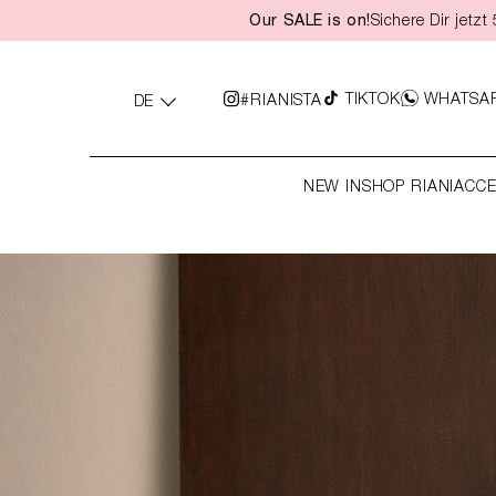
Our SALE is on!
Sichere Dir jetz
springen
Zur Hauptnavigation springen
TIKTOK
WHATSA
#RIANISTA
DE
NEW IN
SHOP RIANI
ACCE