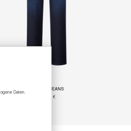
SLIM-FIT JEANS
zogene Daten.
229,99 €