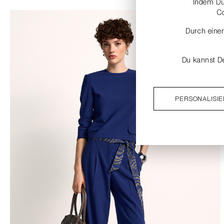
Indem Du 
C
Durch einen
Du kannst De
PERSONALISI