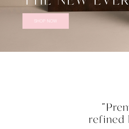
THE NEW EVER
SHOP NOW
Prem
refined 