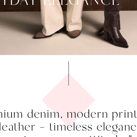
YDAY ELEGANCE
ium denim, modern print
leather — timeless elegan