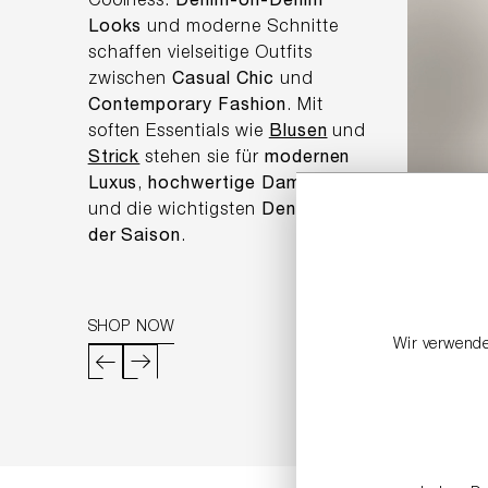
Coolness.
Denim-on-Denim
Looks
und moderne Schnitte
schaffen vielseitige Outfits
zwischen
Casual Chic
und
Contemporary Fashion
. Mit
soften Essentials wie
Blusen
und
Strick
stehen sie für
modernen
Luxus
,
hochwertige Damenmode
und die wichtigsten
Denim Trends
der Saison
.
SHOP NOW
STIEFEL 
Wir verwende
249,