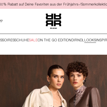
t 50% Rabatt auf Deine Favoriten aus der Frühjahrs-/Sommerkollekti
PP
SSOIRES
SCHUHE
SALE
ON THE GO EDITION
DIRNDL
LOOKS
INSPI