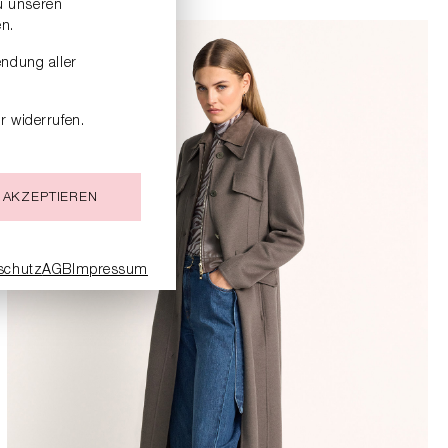
zu unseren
n.
endung aller
r widerrufen.
 AKZEPTIEREN
schutz
AGB
Impressum