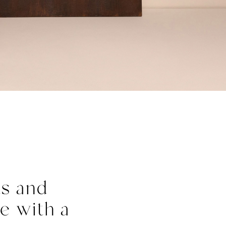
s and
ce with a