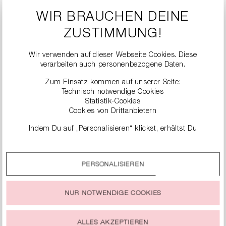
WIR BRAUCHEN DEINE
ZUSTIMMUNG!
RAFFIA SHOULDER BAG
SEIDENTUCH
124,90 €
249,00 €
89,90 €
179,00 €
Wir verwenden auf dieser Webseite Cookies. Diese
verarbeiten auch personenbezogene Daten.
SALE
SALE
Zum Einsatz kommen auf unserer Seite:
Technisch notwendige Cookies
Statistik-Cookies
Cookies von Drittanbietern
Indem Du auf „Personalisieren“ klickst, erhältst Du
genauere Informationen zu unseren Cookies und kannst
diese nach Deinen eigenen Bedürfnissen anpassen.
PERSONALISIEREN
Durch einen Klick auf das Auswahlfeld „Alle akzeptieren“
stimmst Du der Verwendung aller Cookies zu, die unter
„Cookie-Einstellungen“ beschrieben werden.
NUR NOTWENDIGE COOKIES
Du kannst Deine Einwilligung zur Nutzung von Cookies zu
SEIDENTUCH
TAILLENGÜRTEL MIT
jeder Zeit ändern oder widerrufen.
LOCHMUSTER
74,90 €
149,00 €
ALLES AKZEPTIEREN