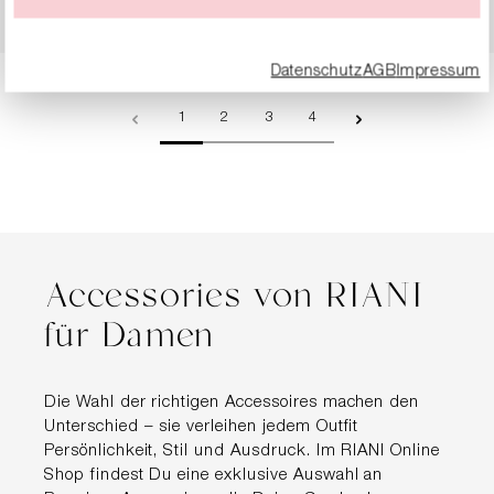
149,90 €
299,00 €
Datenschutz
AGB
Impressum
Seite
Seite
Seite
Seite
1
2
3
4
Accessories von RIANI
für Damen
Die Wahl der richtigen Accessoires machen den
Unterschied – sie verleihen jedem Outfit
Persönlichkeit, Stil und Ausdruck. Im RIANI Online
Shop findest Du eine exklusive Auswahl an