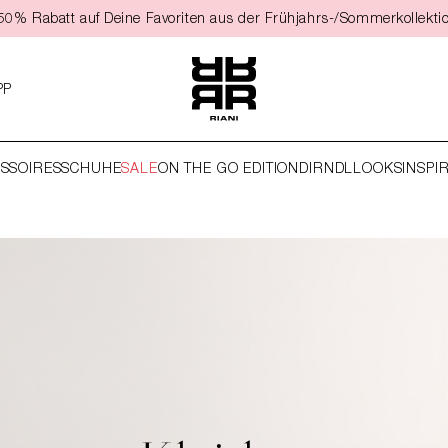
t 50% Rabatt auf Deine Favoriten aus der Frühjahrs-/Sommerkollekti
PP
SSOIRES
SCHUHE
SALE
ON THE GO EDITION
DIRNDL
LOOKS
INSPI