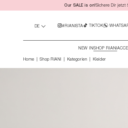
Our SALE is on!
Sichere Dir jetz
springen
Zur Hauptnavigation springen
TIKTOK
WHATSA
#RIANISTA
DE
NEW IN
SHOP RIANI
ACCE
Home
Shop RIANI
|
Kategorien
|
Kleider