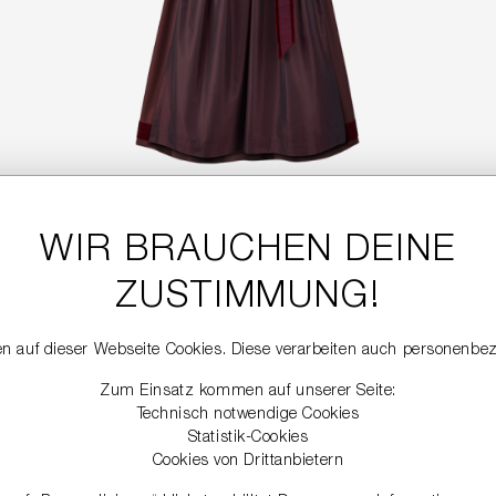
WIR BRAUCHEN DEINE
DIRNDL MIT PUFFÄRMELN
799,99 €
ZUSTIMMUNG!
n auf dieser Webseite Cookies. Diese verarbeiten auch personenbe
NEW
Zum Einsatz kommen auf unserer Seite:
Technisch notwendige Cookies
Statistik-Cookies
Cookies von Drittanbietern