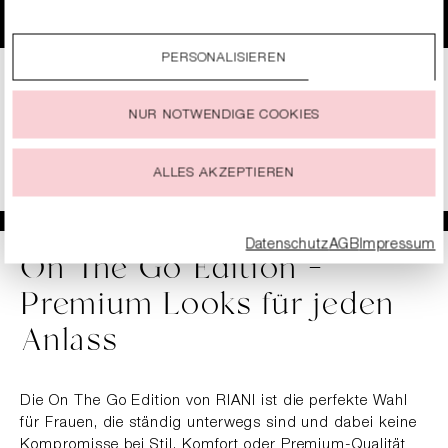
149,99 €
189,99 €
genauere Informationen zu unseren Cookies und kannst
diese nach Deinen eigenen Bedürfnissen anpassen.
PERSONALISIEREN
Durch einen Klick auf das Auswahlfeld „Alle akzeptieren“
stimmst Du der Verwendung aller Cookies zu, die unter
„Cookie-Einstellungen“ beschrieben werden.
Seite
Seite
Seite
1
2
3
NUR NOTWENDIGE COOKIES
Du kannst Deine Einwilligung zur Nutzung von Cookies zu
jeder Zeit ändern oder widerrufen.
ALLES AKZEPTIEREN
Datenschutz
AGB
Impressum
On The Go Edition –
Premium Looks für jeden
Anlass
Die On The Go Edition von RIANI ist die perfekte Wahl
für Frauen, die ständig unterwegs sind und dabei keine
Kompromisse bei Stil, Komfort oder Premium-Qualität