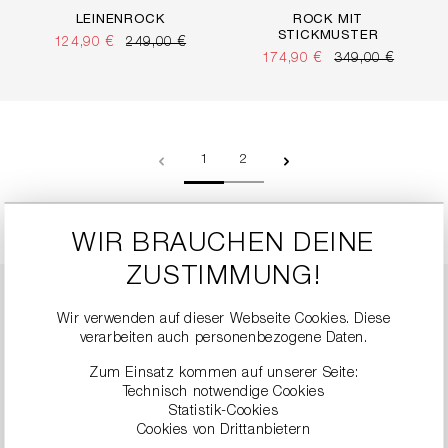
LEINENROCK
ROCK MIT
STICKMUSTER
124,90 €
249,00 €
174,90 €
349,00 €
Seite
Seite
1
2
WIR BRAUCHEN DEINE
ZUSTIMMUNG!
Röcke Damen: Zeitlose
Wir verwenden auf dieser Webseite Cookies. Diese
verarbeiten auch personenbezogene Daten.
Weiblichkeit im RIANI
Zum Einsatz kommen auf unserer Seite:
Online Shop
Technisch notwendige Cookies
Statistik-Cookies
Cookies von Drittanbietern