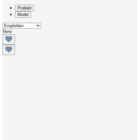
Produkt
Model
New
offwhite
32
34
36
38
40
42
44
46
48
Standard