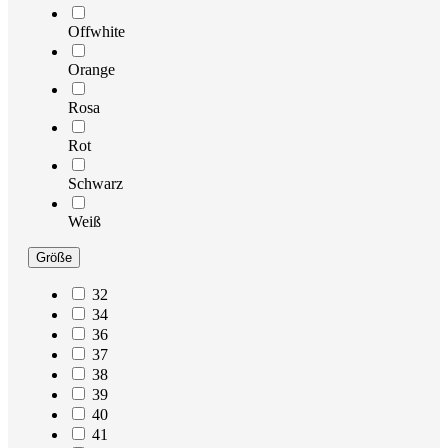
Offwhite
Orange
Rosa
Rot
Schwarz
Weiß
Größe
32
34
36
37
38
39
40
41