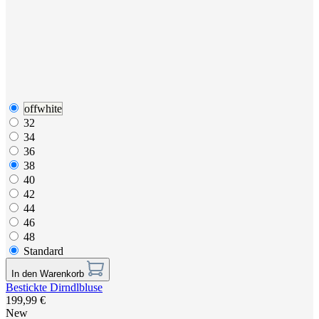
matcha
32
34
36
38
40
42
44
46
48
Standard
In den Warenkorb
Dirndl mit Flechtbordüre
749,99 €
New