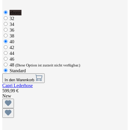
38
40
42
44
46
48
Standard
In den Warenkorb
Dirndl mit Zierknöpfen
749,99 €
New
white
32
34
36
38
40