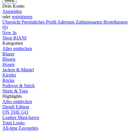
Menü
Dein Konto
Anmelden
oder
registrieren
Übersicht
Persönliches Profil
Adressen
Zahlungsarten
Bestellungen
(0)
New In
Shop RIANI
Kategorien
Alles entdecken
Blazer
Blusen
Hosen
Jacken & Mäntel
Kleider
Röcke
Pullover & Strick
Shirts & Tops
Highlights
Alles entdecken
Dirndl Edition
ON THE GO
Leather Must-haves
Total Looks
All-time Favourites