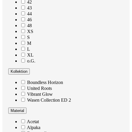
42
43
44
46
48
XS
S
M
L
XL
o.G.
Kollektion
Boundless Horizon
United Roots
Vibrant Glow
Wasen Collection ED 2
Material
Acetat
Alpaka