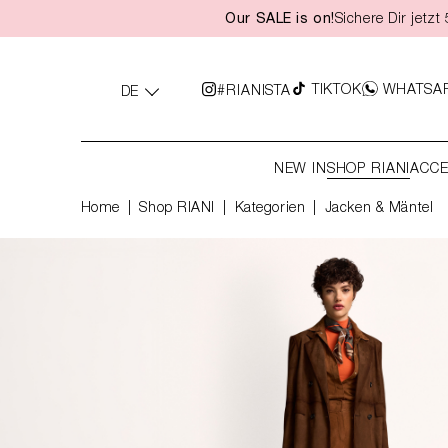
Our SALE is on!
Sichere Dir jetz
springen
Zur Hauptnavigation springen
TIKTOK
WHATSA
#RIANISTA
DE
NEW IN
SHOP RIANI
ACCE
Home
Shop RIANI
|
Kategorien
|
Jacken & Mäntel