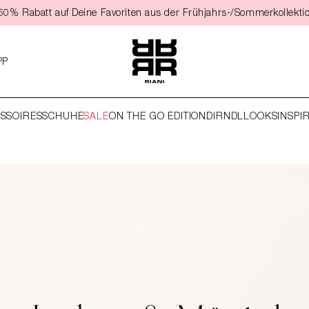
t 50% Rabatt auf Deine Favoriten aus der Frühjahrs-/Sommerkollekti
PP
SSOIRES
SCHUHE
SALE
ON THE GO EDITION
DIRNDL
LOOKS
INSPI