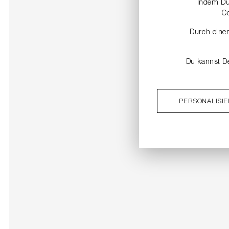
Indem Du 
C
Durch einen
Du kannst De
PERSONALISI