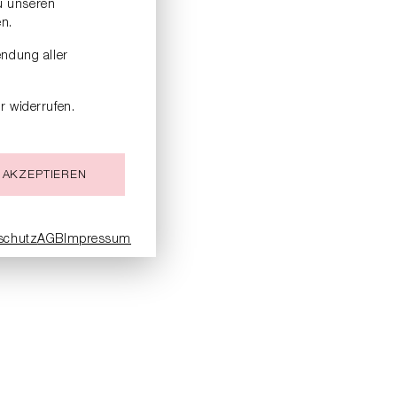
zu unseren
n.
endung aller
r widerrufen.
 AKZEPTIEREN
schutz
AGB
Impressum