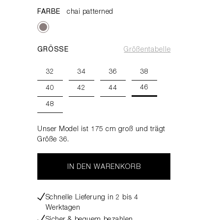
FARBE
chai patterned
GRÖSSE
Größentabelle
32
34
36
38
46
40
42
44
48
Unser Model ist 175 cm groß und trägt
Größe 36.
IN DEN WARENKORB
Schnelle Lieferung in 2 bis 4
Werktagen