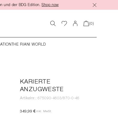
on und der BDG Edition.
Shop now
(0)
RATION
THE RIANI WORLD
KARIERTE
ANZUGWESTE
Artikelnr.: 675090-4603/870-0-46
349,99 €
inkl. MwSt.