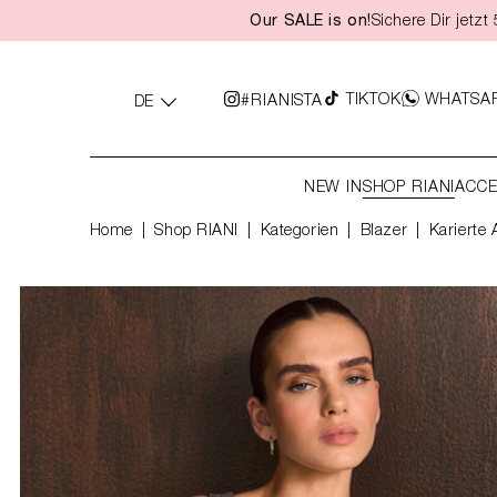
Our SALE is on!
Sichere Dir jetz
springen
Zur Hauptnavigation springen
TIKTOK
WHATSA
#RIANISTA
DE
NEW IN
SHOP RIANI
ACCE
Home
Shop RIANI
|
Kategorien
|
Blazer
Karierte