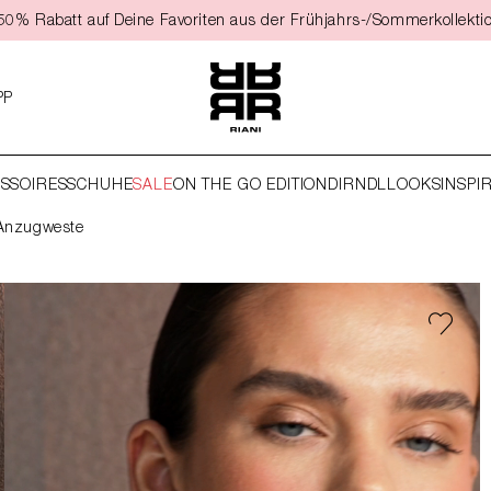
t 50% Rabatt auf Deine Favoriten aus der Frühjahrs-/Sommerkollekti
PP
SSOIRES
SCHUHE
SALE
ON THE GO EDITION
DIRNDL
LOOKS
INSPI
 Anzugweste