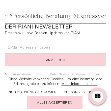
e Retoure
Persönliche Beratung
Expre
DER RIANI NEWSLETTER
Erhalte exklusive Fashion Updates von RIANI.
ANMELDEN
Mit Deiner Anmeldung zum RIANI Newsletter stimmst Du den
geltenden
Diese Website verwendet Cookies, um eine bestmögliche
Datenschutzbestimmungen
und
AGB
zu.
Erfahrung bieten zu können.
Mehr Informationen ...
NUR NOTWENDIGE COOKIES
PERSONALISIEREN
ALLES AKZEPTIEREN
SERVICE & HILFE