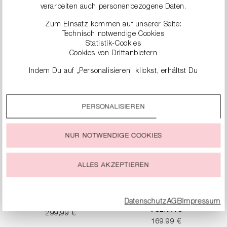
verarbeiten auch personenbezogene Daten.
T-SHIRT MIT
TANKTOP AUS RIB
Zum Einsatz kommen auf unserer Seite:
RÜCKENPRINT
JERSEY
Technisch notwendige Cookies
149,99 €
99,99 €
Statistik-Cookies
Cookies von Drittanbietern
Indem Du auf „Personalisieren“ klickst, erhältst Du
genauere Informationen zu unseren Cookies und kannst
diese nach Deinen eigenen Bedürfnissen anpassen.
PERSONALISIEREN
Durch einen Klick auf das Auswahlfeld „Alle akzeptieren“
stimmst Du der Verwendung aller Cookies zu, die unter
„Cookie-Einstellungen“ beschrieben werden.
NUR NOTWENDIGE COOKIES
Du kannst Deine Einwilligung zur Nutzung von Cookies zu
jeder Zeit ändern oder widerrufen.
ALLES AKZEPTIEREN
Datenschutz
AGB
Impressum
ZEBRA-STRICKPOLO
ZEBRA-TOP MIT
VOLANTS
299,99 €
169,99 €