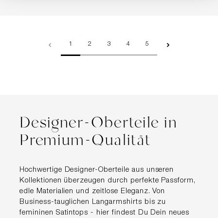
Seite
Seite
Seite
Seite
Seite
1
2
3
4
5
Designer-Oberteile in
Premium-Qualität
Hochwertige Designer-Oberteile aus unseren
Kollektionen überzeugen durch perfekte Passform,
edle Materialien und zeitlose Eleganz. Von
Business-tauglichen Langarmshirts bis zu
femininen Satintops - hier findest Du Dein neues