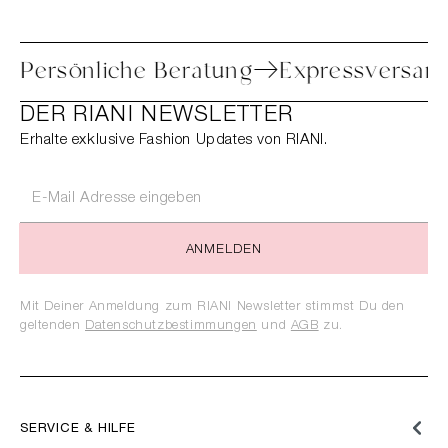
toure
Persönliche Beratung
Expressv
DER RIANI NEWSLETTER
Erhalte exklusive Fashion Updates von RIANI.
ANMELDEN
Mit Deiner Anmeldung zum RIANI Newsletter stimmst Du den
geltenden
Datenschutzbestimmungen
und
AGB
zu.
SERVICE & HILFE