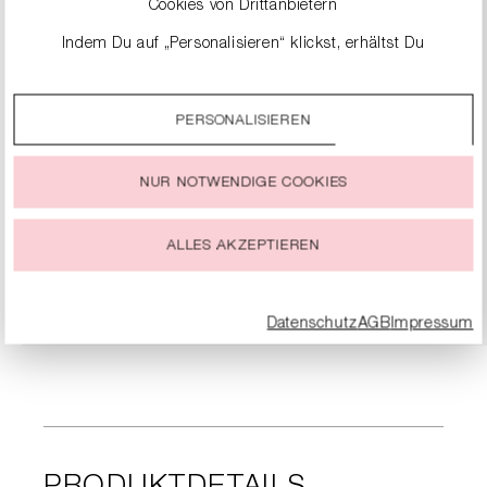
Cookies von Drittanbietern
Indem Du auf „Personalisieren“ klickst, erhältst Du
genauere Informationen zu unseren Cookies und kannst
diese nach Deinen eigenen Bedürfnissen anpassen.
PERSONALISIEREN
Durch einen Klick auf das Auswahlfeld „Alle akzeptieren“
stimmst Du der Verwendung aller Cookies zu, die unter
„Cookie-Einstellungen“ beschrieben werden.
NUR NOTWENDIGE COOKIES
LOAFER AUS RAULEDER
Du kannst Deine Einwilligung zur Nutzung von Cookies zu
299,99 €
jeder Zeit ändern oder widerrufen.
ALLES AKZEPTIEREN
DETAILS
Datenschutz
AGB
Impressum