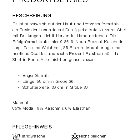
PRODUKTDETAILS
BESCHREIBUNG
Es ist superweich auf der Haut und trotzdem formstabil –
ein Basic der Luxusklasse! Das figurbetonte Kurzarm-Shirt
mit Rollkragen stiehlt Herzen im Handumdrehen. Die
Erfolgsformel lautet hier 9-85-6. Neun Prozent Kaschmir
sorgt für seine Weichheit, 85 Prozent Modal bringt eine
herrliche Qualität und sechs Prozent Elasthan hält das
Shirt in Form. Also, nicht entgehen lassen!
Enger Schnitt
Länge: 58 cm in Größe 36
Schulterbreite: 36 cm in Größe 36
Material
85% Modal, 9% Kaschmir, 6% Elasthan
PFLEGEHINWEIS
L
d
Handwäsche
Nicht bleichen