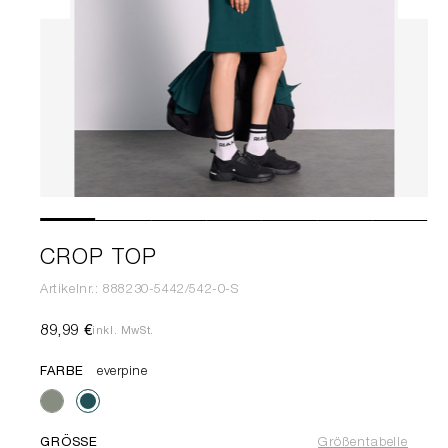
CROP TOP
Artikelnr.: 888230-5442/542-0-S
89,99 €
inkl. MwSt.
FARBE
everpine
GRÖSSE
Größentabelle