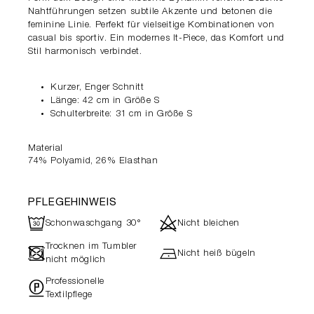
Nahtführungen setzen subtile Akzente und betonen die
feminine Linie. Perfekt für vielseitige Kombinationen von
casual bis sportiv. Ein modernes It-Piece, das Komfort und
Stil harmonisch verbindet.
Kurzer, Enger Schnitt
Länge: 42 cm in Größe S
Schulterbreite: 31 cm in Größe S
Material
74% Polyamid, 26% Elasthan
PFLEGEHINWEIS
R
d
Schonwaschgang 30°
Nicht bleichen
Trocknen im Tumbler
-
h
Nicht heiß bügeln
nicht möglich
Professionelle
"
Textilpflege