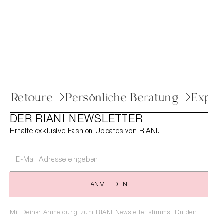
nfache Retoure
Persönliche Beratung
DER RIANI NEWSLETTER
Erhalte exklusive Fashion Updates von RIANI.
ANMELDEN
Mit Deiner Anmeldung zum RIANI Newsletter stimmst Du den