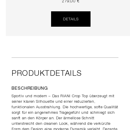
279,00 €
DETAILS
PRODUKTDETAILS
BESCHREIBUNG
Sportiv und modern – Das RIANI Crop Top überzeugt mit
seiner klaren Silhouette und einer reduzierten,
funktionalen Ausstrahlung. Die hochwertige, softe Qualität
sorgt für ein angenehmes Tragegefühl und schmiegt sich
sanft an den Körper an. Der ärmellose Schnitt
unterstreicht den cleanen Look, während die verkürzte
Form dem Design eine moderne Dynamik verleiht. Dezente