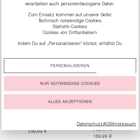
verarbeiten auch personenbezogene Daten.
T-SHIRT MIT
TANKTOP AUS RIB
Zum Einsatz kommen auf unserer Seite:
RÜCKENPRINT
JERSEY
Technisch notwendige Cookies
149,99 €
99,99 €
Statistik-Cookies
Cookies von Drittanbietern
Indem Du auf „Personalisieren“ klickst, erhältst Du
genauere Informationen zu unseren Cookies und kannst
diese nach Deinen eigenen Bedürfnissen anpassen.
PERSONALISIEREN
Durch einen Klick auf das Auswahlfeld „Alle akzeptieren“
stimmst Du der Verwendung aller Cookies zu, die unter
„Cookie-Einstellungen“ beschrieben werden.
NUR NOTWENDIGE COOKIES
Du kannst Deine Einwilligung zur Nutzung von Cookies zu
jeder Zeit ändern oder widerrufen.
ALLES AKZEPTIEREN
Datenschutz
AGB
Impressum
ZEBRA-STRICKPOLO
ZEBRA-TOP MIT
VOLANTS
299,99 €
169,99 €