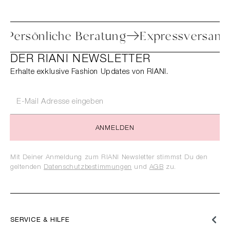
oure
Persönliche Beratung
Expressve
DER RIANI NEWSLETTER
Erhalte exklusive Fashion Updates von RIANI.
ANMELDEN
Mit Deiner Anmeldung zum RIANI Newsletter stimmst Du den
geltenden
Datenschutzbestimmungen
und
AGB
zu.
SERVICE & HILFE