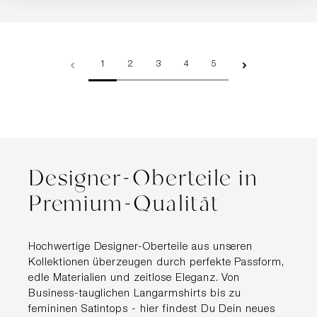
Seite
Seite
Seite
Seite
Seite
1
2
3
4
5
Designer-Oberteile in
Premium-Qualität
Hochwertige Designer-Oberteile aus unseren
Kollektionen überzeugen durch perfekte Passform,
edle Materialien und zeitlose Eleganz. Von
Business-tauglichen Langarmshirts bis zu
femininen Satintops - hier findest Du Dein neues