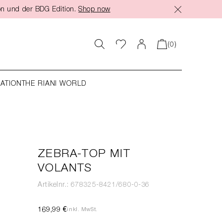
on und der BDG Edition.
Shop now
(0)
RATION
THE RIANI WORLD
ZEBRA-TOP MIT
VOLANTS
Artikelnr.: 678325-8421/680-0-36
169,99 €
inkl. MwSt.