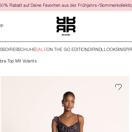
t 50% Rabatt auf Deine Favoriten aus der Frühjahrs-/Sommerkollekti
PP
SSOIRES
SCHUHE
SALE
ON THE GO EDITION
DIRNDL
LOOKS
INSPI
bra-Top Mit Volants