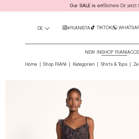
Our SALE is on!
Sichere Dir jetz
springen
Zur Hauptnavigation springen
TIKTOK
WHATSA
#RIANISTA
DE
NEW IN
SHOP RIANI
ACCE
Home
Shop RIANI
|
Kategorien
|
Shirts & Tops
Ze