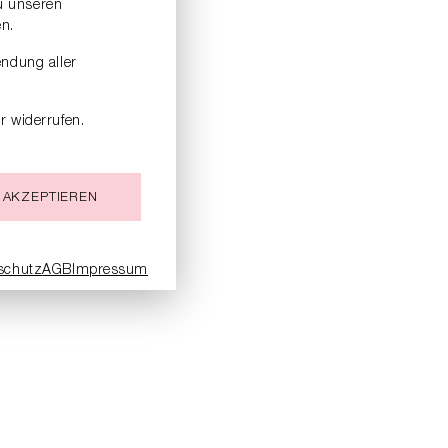
zu unseren
n.
endung aller
r widerrufen.
 AKZEPTIEREN
schutz
AGB
Impressum