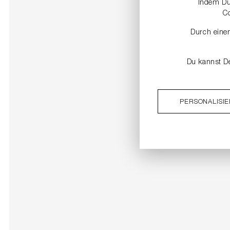
Indem Du 
C
Durch einen
Du kannst De
PERSONALISI