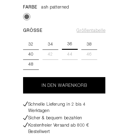
FARBE
ash patterned
GRÖSSE
Größentabelle
36
32
34
38
40
42
44
46
48
IN DEN WARENKORB
Schnelle Lieferung in 2 bis 4
Werktagen
Sicher & bequem bezahlen
Kostenfreier Versand ab 800 €
Bestellwert