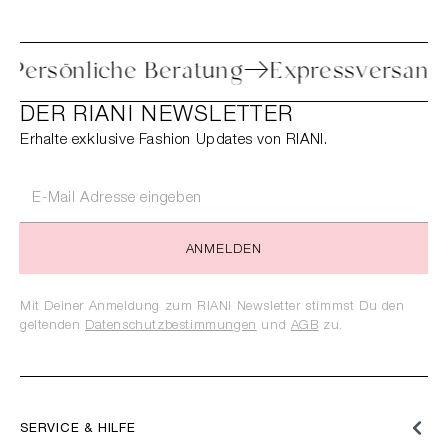
oure
Persönliche Beratung
Expressve
DER RIANI NEWSLETTER
Erhalte exklusive Fashion Updates von RIANI.
ANMELDEN
Mit Deiner Anmeldung zum RIANI Newsletter stimmst Du den
geltenden
Datenschutzbestimmungen
und
AGB
zu.
SERVICE & HILFE