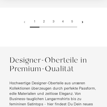
Seite
Seite
Seite
Seite
Seite
1
2
3
4
5
Designer-Oberteile in
Premium-Qualität
Hochwertige Designer-Oberteile aus unseren
Kollektionen überzeugen durch perfekte Passform,
edle Materialien und zeitlose Eleganz. Von
Business-tauglichen Langarmshirts bis zu
femininen Satintops - hier findest Du Dein neues