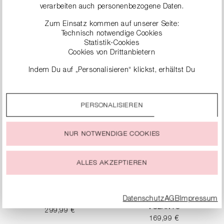
verarbeiten auch personenbezogene Daten.
T-SHIRT MIT
TANKTOP AUS RIB
Zum Einsatz kommen auf unserer Seite:
RÜCKENPRINT
JERSEY
Technisch notwendige Cookies
149,99 €
99,99 €
Statistik-Cookies
Cookies von Drittanbietern
Indem Du auf „Personalisieren“ klickst, erhältst Du
genauere Informationen zu unseren Cookies und kannst
diese nach Deinen eigenen Bedürfnissen anpassen.
PERSONALISIEREN
Durch einen Klick auf das Auswahlfeld „Alle akzeptieren“
stimmst Du der Verwendung aller Cookies zu, die unter
„Cookie-Einstellungen“ beschrieben werden.
NUR NOTWENDIGE COOKIES
Du kannst Deine Einwilligung zur Nutzung von Cookies zu
jeder Zeit ändern oder widerrufen.
ALLES AKZEPTIEREN
Datenschutz
AGB
Impressum
ZEBRA-STRICKPOLO
ZEBRA-TOP MIT
VOLANTS
299,99 €
169,99 €