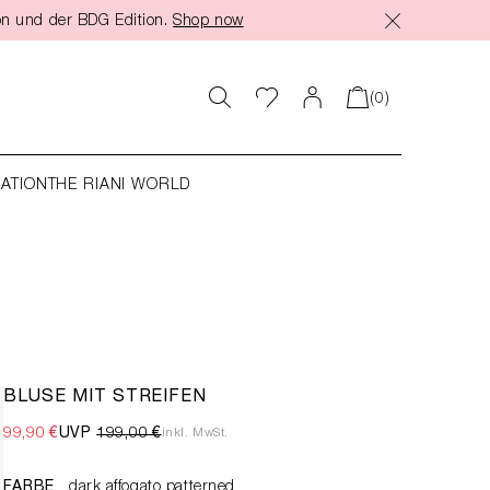
on und der BDG Edition.
Shop now
(0)
RATION
THE RIANI WORLD
BLUSE MIT STREIFEN
99,90 €
UVP
199,00 €
inkl. MwSt.
FARBE
dark affogato patterned