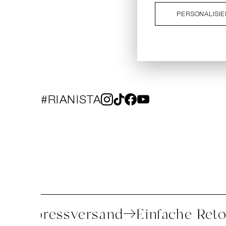
PERSONALISI
#RIANISTA
atung
Expressversand
Einfache