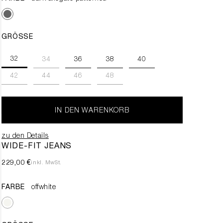
GRÖSSE
32
34
36
38
40
42
44
46
48
IN DEN WARENKORB
zu den Details
WIDE-FIT JEANS
229,00 €
inkl. MwSt.
FARBE
offwhite