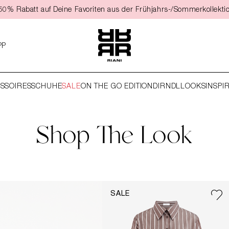
t 50% Rabatt auf Deine Favoriten aus der Frühjahrs-/Sommerkollekti
PP
SSOIRES
SCHUHE
SALE
ON THE GO EDITION
DIRNDL
LOOKS
INSPI
Shop The Look
SALE