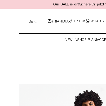
Our SALE is on!
Sichere Dir jetz
springen
Zur Hauptnavigation springen
TIKTOK
WHATSA
#RIANISTA
DE
NEW IN
SHOP RIANI
ACCE