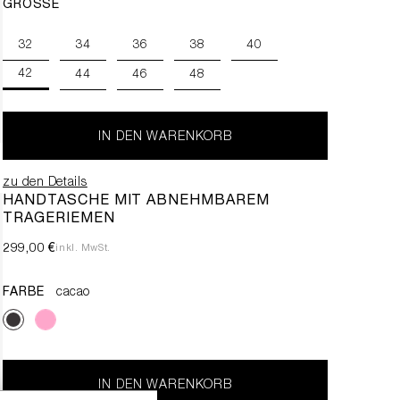
GRÖSSE
32
34
36
38
40
42
44
46
48
IN DEN WARENKORB
zu den Details
HANDTASCHE MIT ABNEHMBAREM
TRAGERIEMEN
299,00 €
inkl. MwSt.
FARBE
cacao
IN DEN WARENKORB