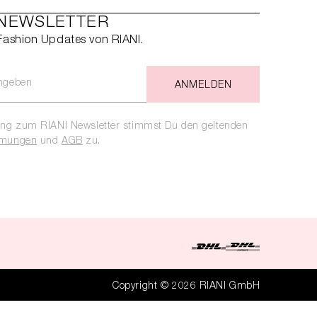
 NEWSLETTER
 Fashion Updates von RIANI.
ANMELDEN
ng zum RIANI Newsletter stimmst Du den geltenden
mmungen
und
AGB
zu.
Copyright © 2026 RIANI GmbH