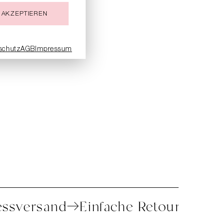
zu den Details
 AKZEPTIEREN
schutz
AGB
Impressum
xpressversand
Einfache Retoure