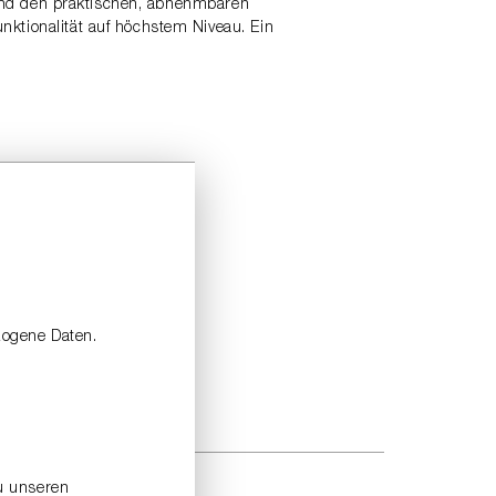
l und den praktischen, abnehmbaren
nktionalität auf höchstem Niveau. Ein
zogene Daten.
zu unseren