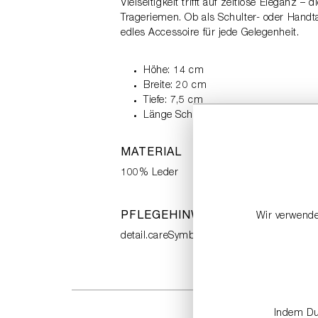
Vielseitigkeit trifft auf zeitlose Elegan
Trageriemen. Ob als Schulter- oder Handt
edles Accessoire für jede Gelegenheit.
Höhe: 14 cm
Breite: 20 cm
Tiefe: 7,5 cm
Länge Schulterriemen: 106 cm
MATERIAL
100% Leder
PFLEGEHINWEIS
Wir verwende
detail.careSymbols.
Indem Du 