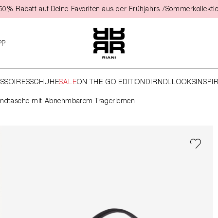
t 50% Rabatt auf Deine Favoriten aus der Frühjahrs-/Sommerkollekti
PP
SSOIRES
SCHUHE
SALE
ON THE GO EDITION
DIRNDL
LOOKS
INSPI
ndtasche mit Abnehmbarem Trageriemen