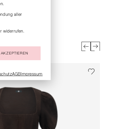
n.
endung aller
r widerrufen.
 AKZEPTIEREN
schutz
AGB
Impressum