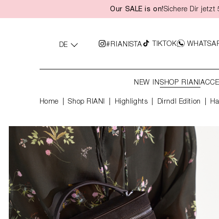
Our SALE is on!
Sichere Dir jetz
springen
Zur Hauptnavigation springen
TIKTOK
WHATSA
#RIANISTA
DE
NEW IN
SHOP RIANI
ACCE
Home
Shop RIANI
|
Highlights
|
Dirndl Edition
Ha