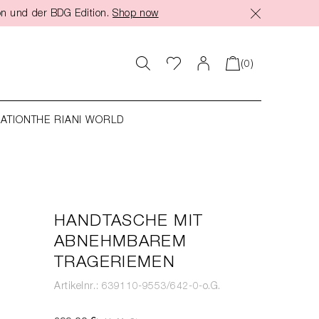
on und der BDG Edition.
Shop now
(0)
RATION
THE RIANI WORLD
HANDTASCHE MIT
ABNEHMBAREM
TRAGERIEMEN
Artikelnr.: 639110-9553/642-0-o.G.