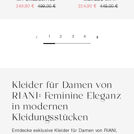
LLOVER PRINT
249,90 €
499,00 €
224,90 €
449,00 €
Seite
Seite
Seite
Seite
1
2
3
4
Kleider für Damen von
RIANI: Feminine Eleganz
in modernen
Kleidungsstücken
Entdecke exklusive Kleider für Damen von RIANI,