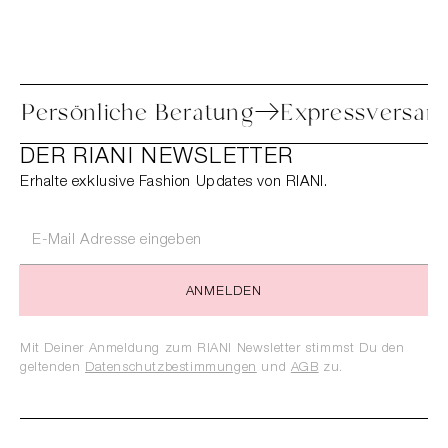
etoure
Persönliche Beratung
Express
DER RIANI NEWSLETTER
Erhalte exklusive Fashion Updates von RIANI.
ANMELDEN
Mit Deiner Anmeldung zum RIANI Newsletter stimmst Du den
geltenden
Datenschutzbestimmungen
und
AGB
zu.