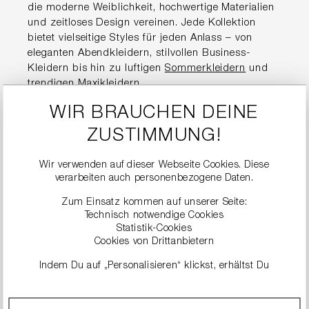
die moderne Weiblichkeit, hochwertige Materialien
und zeitloses Design vereinen. Jede Kollektion
bietet vielseitige Styles für jeden Anlass – von
eleganten Abendkleidern, stilvollen Business-
Kleidern bis hin zu luftigen
Sommerkleidern
und
trendigen
Maxikleidern
.
WIR BRAUCHEN DEINE
Hochwertige
ZUSTIMMUNG!
Damenkleider für jeden
Anlass
Wir verwenden auf dieser Webseite Cookies. Diese
verarbeiten auch personenbezogene Daten.
Zum Einsatz kommen auf unserer Seite:
Die Kleider von RIANI stehen für Premium-Qualität
Technisch notwendige Cookies
und eine perfekte Passform. Ob im Alltag, im Büro,
Statistik-Cookies
für den Sommer oder zu besonderen Events –
Cookies von Drittanbietern
jedes Modell überzeugt durch durchdachte
Indem Du auf „Personalisieren“ klickst, erhältst Du
Schnitte, edle Stoffe und liebevolle Details.
genauere Informationen zu unseren Cookies und kannst
diese nach Deinen eigenen Bedürfnissen anpassen.