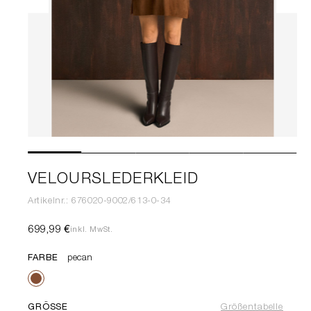
VELOURSLEDERKLEID
Artikelnr.: 676020-9002/613-0-34
699,99 €
inkl. MwSt.
FARBE
pecan
GRÖSSE
Größentabelle