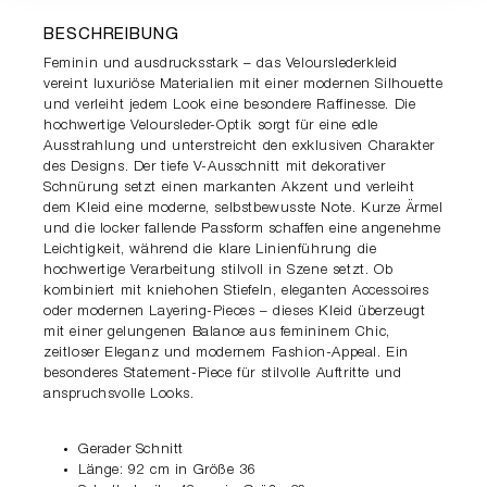
BESCHREIBUNG
Feminin und ausdrucksstark – das Velourslederkleid
vereint luxuriöse Materialien mit einer modernen Silhouette
und verleiht jedem Look eine besondere Raffinesse. Die
hochwertige Veloursleder-Optik sorgt für eine edle
Ausstrahlung und unterstreicht den exklusiven Charakter
des Designs. Der tiefe V-Ausschnitt mit dekorativer
Schnürung setzt einen markanten Akzent und verleiht
dem Kleid eine moderne, selbstbewusste Note. Kurze Ärmel
und die locker fallende Passform schaffen eine angenehme
Leichtigkeit, während die klare Linienführung die
hochwertige Verarbeitung stilvoll in Szene setzt. Ob
kombiniert mit kniehohen Stiefeln, eleganten Accessoires
oder modernen Layering-Pieces – dieses Kleid überzeugt
mit einer gelungenen Balance aus femininem Chic,
zeitloser Eleganz und modernem Fashion-Appeal. Ein
besonderes Statement-Piece für stilvolle Auftritte und
anspruchsvolle Looks.
Gerader Schnitt
Länge: 92 cm in Größe 36