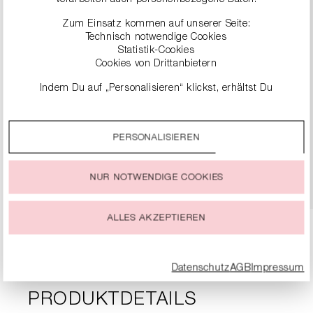
Zum Einsatz kommen auf unserer Seite:
Technisch notwendige Cookies
Statistik-Cookies
Cookies von Drittanbietern
Indem Du auf „Personalisieren“ klickst, erhältst Du
genauere Informationen zu unseren Cookies und kannst
LEDERSTIEFEL MIT BLOCKABSATZ
diese nach Deinen eigenen Bedürfnissen anpassen.
499,00 €
PERSONALISIEREN
Durch einen Klick auf das Auswahlfeld „Alle akzeptieren“
stimmst Du der Verwendung aller Cookies zu, die unter
„Cookie-Einstellungen“ beschrieben werden.
DETAILS
NUR NOTWENDIGE COOKIES
Du kannst Deine Einwilligung zur Nutzung von Cookies zu
jeder Zeit ändern oder widerrufen.
ALLES AKZEPTIEREN
Datenschutz
AGB
Impressum
PRODUKTDETAILS