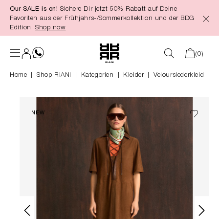
Our SALE is on!
Sichere Dir jetzt 50% Rabatt auf Deine
alt springen
Favoriten aus der Frühjahrs-/Sommerkollektion und der BDG
Edition.
Shop now
(0)
Home
Shop RIANI
|
Kategorien
|
Kleider
Velourslederkleid
NEW