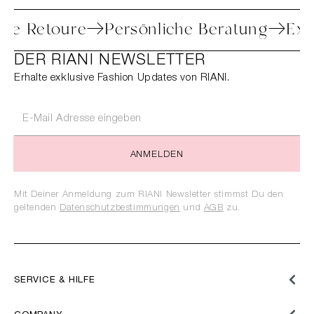
infache Retoure
Persönliche Beratung
DER RIANI NEWSLETTER
Erhalte exklusive Fashion Updates von RIANI.
ANMELDEN
Mit Deiner Anmeldung zum RIANI Newsletter stimmst Du den
geltenden
Datenschutzbestimmungen
und
AGB
zu.
SERVICE & HILFE