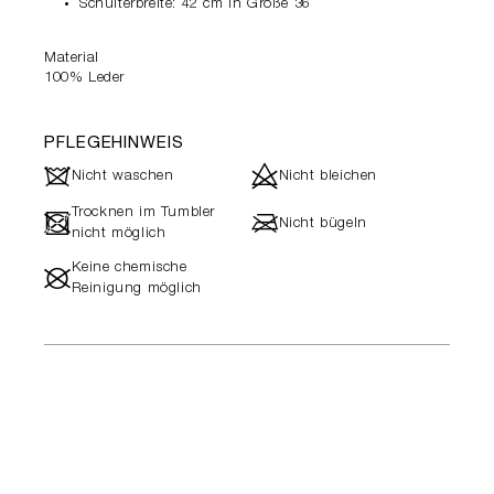
Schulterbreite: 42 cm in Größe 36
Material
100% Leder
PFLEGEHINWEIS
J
d
Nicht waschen
Nicht bleichen
Trocknen im Tumbler
-
l
Nicht bügeln
nicht möglich
Keine chemische
#
Reinigung möglich