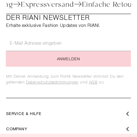
eratung
Expressversand
Einfache Ret
DER RIANI NEWSLETTER
Erhalte exklusive Fashion Updates von RIANI.
ANMELDEN
Mit Deiner Anmeldung zum RIANI Newsletter stimmst Du den
geltenden
Datenschutzbestimmungen
und
AGB
zu.
SERVICE & HILFE
COMPANY