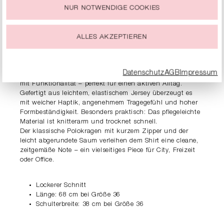
NUR NOTWENDIGE COOKIES
Du kannst Deine Einwilligung zur Nutzung von Cookies zu
jeder Zeit ändern oder widerrufen.
PRODUKTDETAILS
ALLES AKZEPTIEREN
BESCHREIBUNG
Datenschutz
AGB
Impressum
Das sportive RIANI Zip-Poloshirt verbindet modernen Chic
mit Funktionalität – perfekt für einen aktiven Alltag.
Gefertigt aus leichtem, elastischem Jersey überzeugt es
mit weicher Haptik, angenehmem Tragegefühl und hoher
Formbeständigkeit. Besonders praktisch: Das pflegeleichte
Material ist knitterarm und trocknet schnell.
Der klassische Polokragen mit kurzem Zipper und der
leicht abgerundete Saum verleihen dem Shirt eine cleane,
zeitgemäße Note – ein vielseitiges Piece für City, Freizeit
oder Office.
Lockerer Schnitt
Länge: 68 cm bei Größe 36
Schulterbreite: 38 cm bei Größe 36