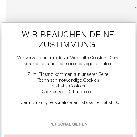
WIR BRAUCHEN DEINE
ZUSTIMMUNG!
Wir verwenden auf dieser Webseite Cookies. Diese
verarbeiten auch personenbezogene Daten.
Zum Einsatz kommen auf unserer Seite:
SNEAKER
Technisch notwendige Cookies
279,00 €
Statistik-Cookies
Cookies von Drittanbietern
DETAILS
Indem Du auf „Personalisieren“ klickst, erhältst Du
genauere Informationen zu unseren Cookies und kannst
diese nach Deinen eigenen Bedürfnissen anpassen.
PERSONALISIEREN
Durch einen Klick auf das Auswahlfeld „Alle akzeptieren“
stimmst Du der Verwendung aller Cookies zu, die unter
„Cookie-Einstellungen“ beschrieben werden.