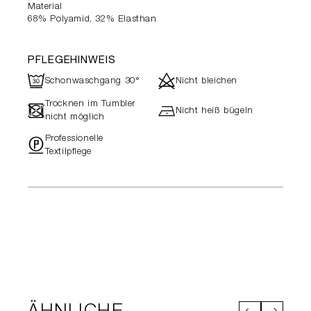
Material
68% Polyamid, 32% Elasthan
PFLEGEHINWEIS
R
d
Schonwaschgang 30°
Nicht bleichen
Trocknen im Tumbler
-
h
Nicht heiß bügeln
nicht möglich
Professionelle
"
Textilpflege