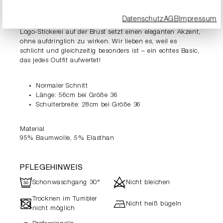
Layering-Piece perfekt kombinieren lässt. Mit seiner
Vielseitigkeit ist es ein echtes Allroundtalent, das in
Datenschutz
AGB
Impressum
keinem Kleiderschrank fehlen darf. Die dezente RIANI-
Logo-Stickerei auf der Brust setzt einen eleganten Akzent,
ohne aufdringlich zu wirken. Wir lieben es, weil es
schlicht und gleichzeitig besonders ist – ein echtes Basic,
das jedes Outfit aufwertet!
Normaler Schnitt
Länge: 56cm bei Größe 36
Schulterbreite: 28cm bei Größe 36
Material
95% Baumwolle, 5% Elasthan
PFLEGEHINWEIS
R
d
Schonwaschgang 30°
Nicht bleichen
Trocknen im Tumbler
-
h
Nicht heiß bügeln
nicht möglich