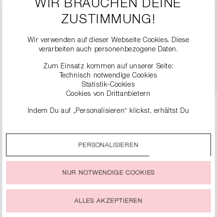
WIR BRAUCHEN DEINE
ZUSTIMMUNG!
SLINGBACK PUMPS
149,90 €
299,00 €
Wir verwenden auf dieser Webseite Cookies. Diese
verarbeiten auch personenbezogene Daten.
DETAILS
Zum Einsatz kommen auf unserer Seite:
Technisch notwendige Cookies
Statistik-Cookies
Cookies von Drittanbietern
Indem Du auf „Personalisieren“ klickst, erhältst Du
genauere Informationen zu unseren Cookies und kannst
diese nach Deinen eigenen Bedürfnissen anpassen.
PERSONALISIEREN
Durch einen Klick auf das Auswahlfeld „Alle akzeptieren“
PRODUKTDETAILS
stimmst Du der Verwendung aller Cookies zu, die unter
„Cookie-Einstellungen“ beschrieben werden.
NUR NOTWENDIGE COOKIES
BESCHREIBUNG
Du kannst Deine Einwilligung zur Nutzung von Cookies zu
jeder Zeit ändern oder widerrufen.
Für den perfekten Look braucht es die richtigen Basics!
ALLES AKZEPTIEREN
Dieses Tanktop ist ein absolutes Must-have von RIANI,
das sich sowohl solo, unter einer Bluse als auch als