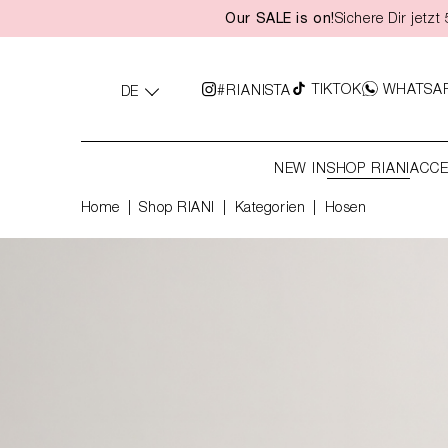
Our SALE is on!
Sichere Dir jetz
springen
Zur Hauptnavigation springen
TIKTOK
WHATSA
#RIANISTA
DE
NEW IN
SHOP RIANI
ACCE
Home
Shop RIANI
|
Kategorien
|
Hosen