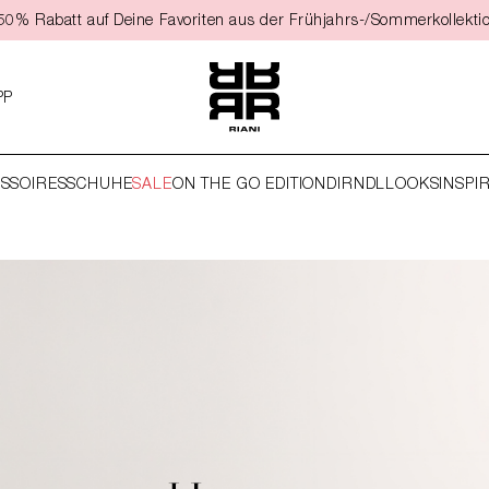
t 50% Rabatt auf Deine Favoriten aus der Frühjahrs-/Sommerkollekti
PP
SSOIRES
SCHUHE
SALE
ON THE GO EDITION
DIRNDL
LOOKS
INSPI