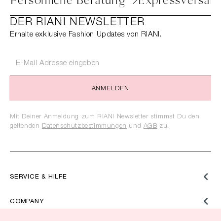
oure
Persönliche Beratung
Expressver
DER RIANI NEWSLETTER
Erhalte exklusive Fashion Updates von RIANI.
ANMELDEN
Mit Deiner Anmeldung zum RIANI Newsletter stimmst Du den
geltenden
Datenschutzbestimmungen
und
AGB
zu.
SERVICE & HILFE
COMPANY