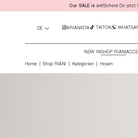
Our SALE is on!
Sichere Dir jetz
springen
Zur Hauptnavigation springen
TIKTOK
WHATSA
#RIANISTA
DE
NEW IN
SHOP RIANI
ACCE
Home
Shop RIANI
|
Kategorien
|
Hosen