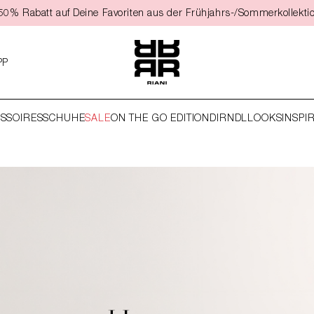
t 50% Rabatt auf Deine Favoriten aus der Frühjahrs-/Sommerkollekti
PP
SSOIRES
SCHUHE
SALE
ON THE GO EDITION
DIRNDL
LOOKS
INSPI