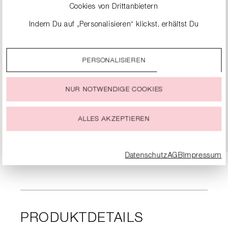
Cookies von Drittanbietern
Indem Du auf „Personalisieren“ klickst, erhältst Du
genauere Informationen zu unseren Cookies und kannst
diese nach Deinen eigenen Bedürfnissen anpassen.
PERSONALISIEREN
Durch einen Klick auf das Auswahlfeld „Alle akzeptieren“
stimmst Du der Verwendung aller Cookies zu, die unter
METALLIC-SNEAKER
„Cookie-Einstellungen“ beschrieben werden.
NUR NOTWENDIGE COOKIES
279,00 €
Du kannst Deine Einwilligung zur Nutzung von Cookies zu
jeder Zeit ändern oder widerrufen.
ALLES AKZEPTIEREN
DETAILS
Datenschutz
AGB
Impressum
PRODUKTDETAILS