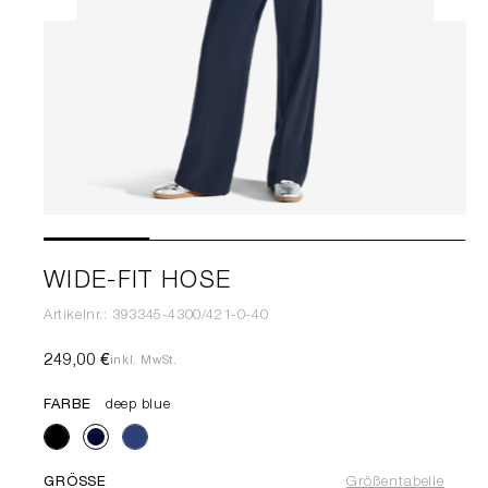
WIDE-FIT HOSE
Artikelnr.: 393345-4300/421-0-40
249,00 €
inkl. MwSt.
FARBE
deep blue
GRÖSSE
Größentabelle