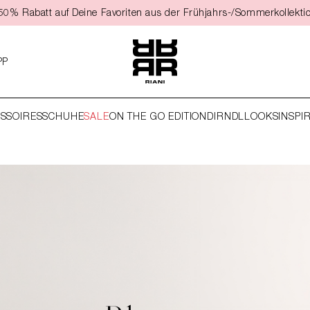
t 50% Rabatt auf Deine Favoriten aus der Frühjahrs-/Sommerkollekti
PP
SSOIRES
SCHUHE
SALE
ON THE GO EDITION
DIRNDL
LOOKS
INSPI