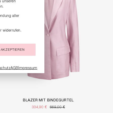
zu unseren
n.
endung aller
r widerrufen.
 AKZEPTIEREN
schutz
AGB
Impressum
BLAZER MIT BINDEGÜRTEL
334,90 €
669,00 €