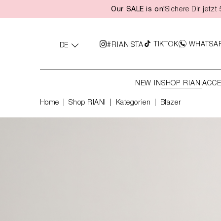
Our SALE is on!
Sichere Dir jetz
springen
Zur Hauptnavigation springen
TIKTOK
WHATSA
#RIANISTA
DE
NEW IN
SHOP RIANI
ACCE
Home
Shop RIANI
|
Kategorien
|
Blazer