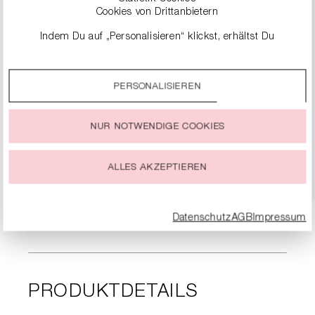
Cookies von Drittanbietern
Indem Du auf „Personalisieren“ klickst, erhältst Du
genauere Informationen zu unseren Cookies und kannst
diese nach Deinen eigenen Bedürfnissen anpassen.
PERSONALISIEREN
Durch einen Klick auf das Auswahlfeld „Alle akzeptieren“
SNEAKER
stimmst Du der Verwendung aller Cookies zu, die unter
„Cookie-Einstellungen“ beschrieben werden.
279,00 €
NUR NOTWENDIGE COOKIES
Du kannst Deine Einwilligung zur Nutzung von Cookies zu
jeder Zeit ändern oder widerrufen.
DETAILS
ALLES AKZEPTIEREN
Datenschutz
AGB
Impressum
PRODUKTDETAILS