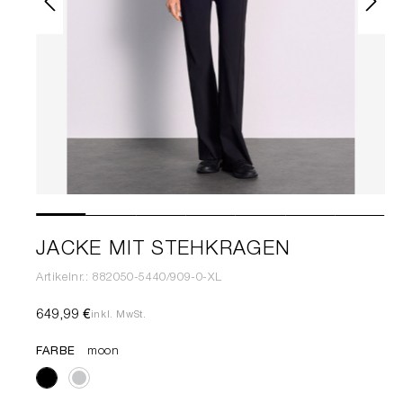
JACKE MIT STEHKRAGEN
Artikelnr.: 882050-5440/909-0-XL
649,99 €
inkl. MwSt.
FARBE
moon