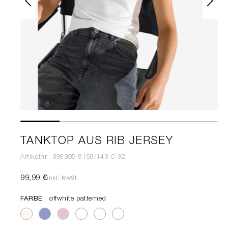
TANKTOP AUS RIB JERSEY
Artikelnr.: 398305-8158/143-0-32
99,99 €
inkl. MwSt.
FARBE
offwhite patterned