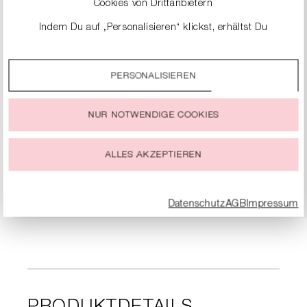
Cookies von Drittanbietern
Indem Du auf „Personalisieren“ klickst, erhältst Du
genauere Informationen zu unseren Cookies und kannst
diese nach Deinen eigenen Bedürfnissen anpassen.
PERSONALISIEREN
Durch einen Klick auf das Auswahlfeld „Alle akzeptieren“
stimmst Du der Verwendung aller Cookies zu, die unter
„Cookie-Einstellungen“ beschrieben werden.
NUR NOTWENDIGE COOKIES
VELOURSLEDER- LOAFER
Du kannst Deine Einwilligung zur Nutzung von Cookies zu
299,00 €
jeder Zeit ändern oder widerrufen.
ALLES AKZEPTIEREN
DETAILS
Datenschutz
AGB
Impressum