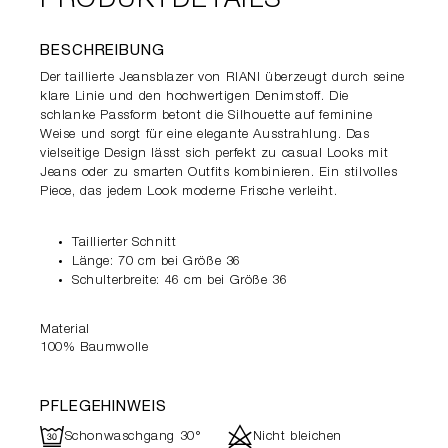
PRODUKTDETAILS
BESCHREIBUNG
Der taillierte Jeansblazer von RIANI überzeugt durch seine
klare Linie und den hochwertigen Denimstoff. Die
schlanke Passform betont die Silhouette auf feminine
Weise und sorgt für eine elegante Ausstrahlung. Das
vielseitige Design lässt sich perfekt zu casual Looks mit
Jeans oder zu smarten Outfits kombinieren. Ein stilvolles
Piece, das jedem Look moderne Frische verleiht.
Taillierter Schnitt
Länge: 70 cm bei Größe 36
Schulterbreite: 46 cm bei Größe 36
Material
100% Baumwolle
PFLEGEHINWEIS
R
d
Schonwaschgang 30°
Nicht bleichen