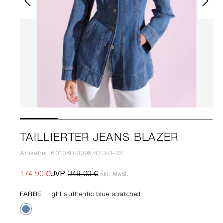
TAILLIERTER JEANS BLAZER
Artikelnr.: 631380-3398/423-0-32
174,90 €
UVP
349,00 €
inkl. MwSt.
FARBE
light authentic blue scratched