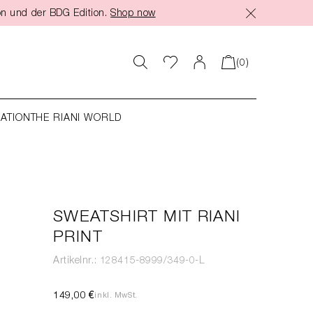
on und der BDG Edition.
Shop now
(0)
RATION
THE RIANI WORLD
SWEATSHIRT MIT RIANI
PRINT
Artikelnr.: 128415-8999/349-0-L
149,00 €
inkl. MwSt.