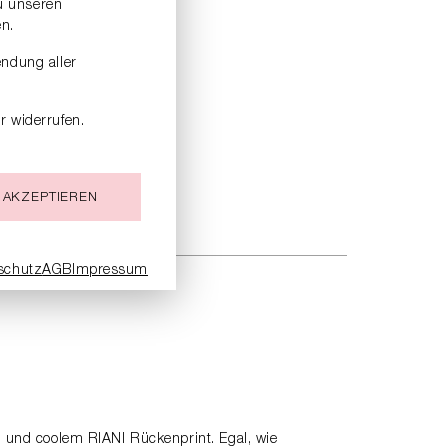
zu unseren
n.
endung aller
r widerrufen.
 AKZEPTIEREN
schutz
AGB
Impressum
tt und coolem RIANI Rückenprint. Egal, wie