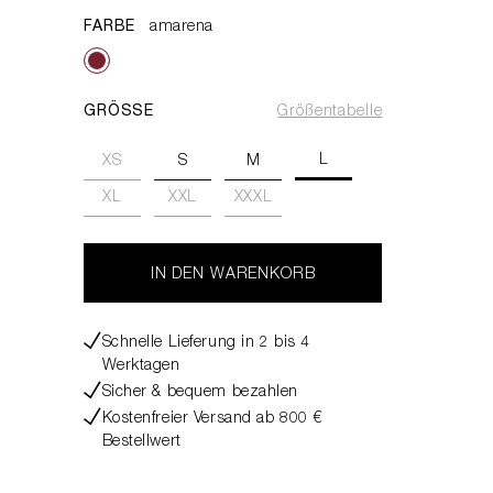
FARBE
amarena
GRÖSSE
Größentabelle
L
XS
S
M
XL
XXL
XXXL
IN DEN WARENKORB
Schnelle Lieferung in 2 bis 4
Werktagen
Sicher & bequem bezahlen
Kostenfreier Versand ab 800 €
Bestellwert