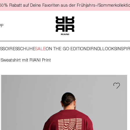
t 50% Rabatt auf Deine Favoriten aus der Frühjahrs-/Sommerkollekti
PP
SSOIRES
SCHUHE
SALE
ON THE GO EDITION
DIRNDL
LOOKS
INSPI
Sweatshirt mit RIANI Print