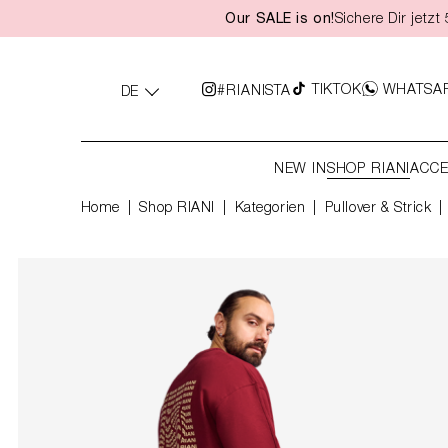
Our SALE is on!
Sichere Dir jetz
springen
Zur Hauptnavigation springen
TIKTOK
WHATSA
#RIANISTA
DE
NEW IN
SHOP RIANI
ACCE
Home
Shop RIANI
|
Kategorien
|
Pullover & Strick