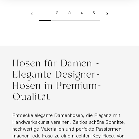
Seite
Seite
Seite
Seite
Seite
1
2
3
4
5
Hosen für Damen -
Elegante Designer-
Hosen in Premium-
Qualität
Entdecke elegante Damenhosen, die Eleganz mit
Handwerkskunst vereinen. Zeitlos schöne Schnitte,
hochwertige Materialien und perfekte Passformen
machen jede Hose zu einem echten Key Piece. Von