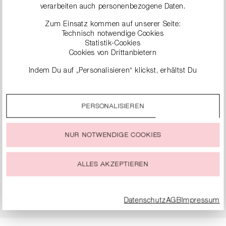
KARIERTE HOSE
SLIM-FIT JEANS
verarbeiten auch personenbezogene Daten.
299,99 €
229,99 €
Zum Einsatz kommen auf unserer Seite:
Technisch notwendige Cookies
Statistik-Cookies
Cookies von Drittanbietern
Indem Du auf „Personalisieren“ klickst, erhältst Du
genauere Informationen zu unseren Cookies und kannst
diese nach Deinen eigenen Bedürfnissen anpassen.
PERSONALISIEREN
Durch einen Klick auf das Auswahlfeld „Alle akzeptieren“
stimmst Du der Verwendung aller Cookies zu, die unter
„Cookie-Einstellungen“ beschrieben werden.
NUR NOTWENDIGE COOKIES
Du kannst Deine Einwilligung zur Nutzung von Cookies zu
jeder Zeit ändern oder widerrufen.
ALLES AKZEPTIEREN
WIDE-FIT HOSE
WIDE-FIT HOSE AUS
JERSEY
249,99 €
269,99 €
Datenschutz
AGB
Impressum