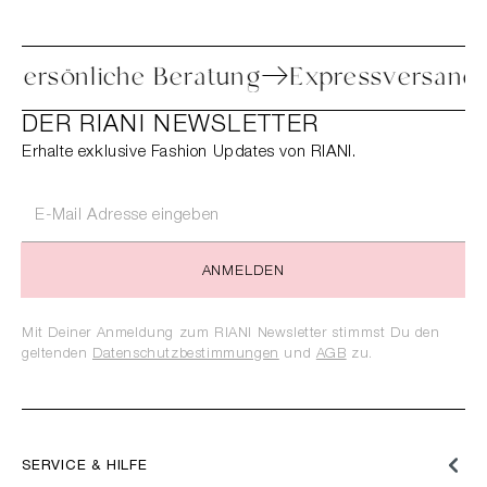
oure
Persönliche Beratung
Expressve
DER RIANI NEWSLETTER
Erhalte exklusive Fashion Updates von RIANI.
ANMELDEN
Mit Deiner Anmeldung zum RIANI Newsletter stimmst Du den
geltenden
Datenschutzbestimmungen
und
AGB
zu.
SERVICE & HILFE