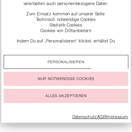
KARIERTE HOSE
SLIM-FIT JEANS
verarbeiten auch personenbezogene Daten.
299,99 €
229,99 €
Zum Einsatz kommen auf unserer Seite:
Technisch notwendige Cookies
Statistik-Cookies
Cookies von Drittanbietern
Indem Du auf „Personalisieren“ klickst, erhältst Du
genauere Informationen zu unseren Cookies und kannst
diese nach Deinen eigenen Bedürfnissen anpassen.
PERSONALISIEREN
Durch einen Klick auf das Auswahlfeld „Alle akzeptieren“
stimmst Du der Verwendung aller Cookies zu, die unter
„Cookie-Einstellungen“ beschrieben werden.
NUR NOTWENDIGE COOKIES
Du kannst Deine Einwilligung zur Nutzung von Cookies zu
jeder Zeit ändern oder widerrufen.
ALLES AKZEPTIEREN
WIDE-FIT HOSE
WIDE-FIT HOSE AUS
JERSEY
249,99 €
269,99 €
Datenschutz
AGB
Impressum