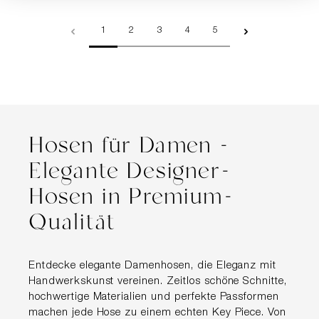
Seite
Seite
Seite
Seite
Seite
1
2
3
4
5
Hosen für Damen -
Elegante Designer-
Hosen in Premium-
Qualität
Entdecke elegante Damenhosen, die Eleganz mit
Handwerkskunst vereinen. Zeitlos schöne Schnitte,
hochwertige Materialien und perfekte Passformen
machen jede Hose zu einem echten Key Piece. Von