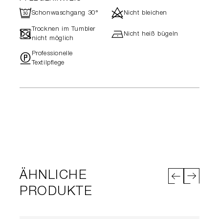
R
d
Schonwaschgang 30°
Nicht bleichen
Trocknen im Tumbler
-
h
Nicht heiß bügeln
nicht möglich
Professionelle
"
Textilpflege
ÄHNLICHE
PRODUKTE