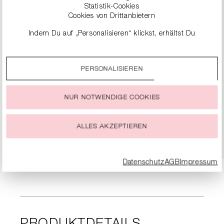
Statistik-Cookies
Cookies von Drittanbietern
Indem Du auf „Personalisieren“ klickst, erhältst Du
genauere Informationen zu unseren Cookies und kannst
diese nach Deinen eigenen Bedürfnissen anpassen.
PERSONALISIEREN
Durch einen Klick auf das Auswahlfeld „Alle akzeptieren“
stimmst Du der Verwendung aller Cookies zu, die unter
SLIPPER-SANDALEN AUS NAPPALEDER
„Cookie-Einstellungen“ beschrieben werden.
NUR NOTWENDIGE COOKIES
124,90 €
249,00 €
Du kannst Deine Einwilligung zur Nutzung von Cookies zu
jeder Zeit ändern oder widerrufen.
ALLES AKZEPTIEREN
DETAILS
Datenschutz
AGB
Impressum