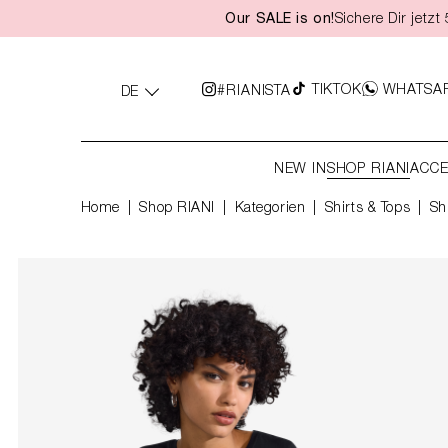
Our SALE is on!
Sichere Dir jetz
springen
Zur Hauptnavigation springen
TIKTOK
WHATSA
#RIANISTA
DE
NEW IN
SHOP RIANI
ACCE
Home
Shop RIANI
|
Kategorien
|
Shirts & Tops
Sh