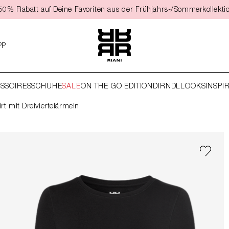
t 50% Rabatt auf Deine Favoriten aus der Frühjahrs-/Sommerkollekti
PP
SSOIRES
SCHUHE
SALE
ON THE GO EDITION
DIRNDL
LOOKS
INSPI
irt mit Dreiviertelärmeln