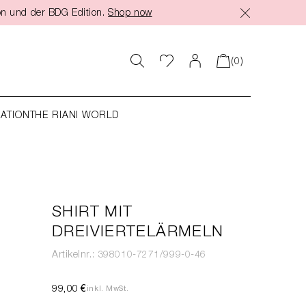
on und der BDG Edition.
Shop now
(0)
RATION
THE RIANI WORLD
SHIRT MIT
DREIVIERTELÄRMELN
Artikelnr.: 398010-7271/999-0-46
99,00 €
inkl. MwSt.