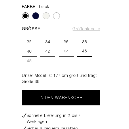
FARBE
black
GRÖSSE
Größentabelle
32
34
36
38
46
40
42
44
48
Unser Model ist 177 cm groß und trägt
Größe 36.
IN DEN WARENKORB
Schnelle Lieferung in 2 bis 4
Werktagen