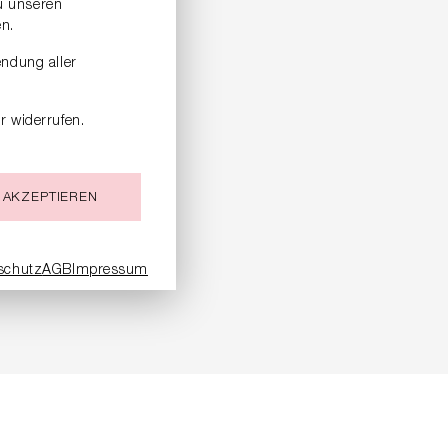
zu unseren
n.
endung aller
r widerrufen.
 AKZEPTIEREN
schutz
AGB
Impressum