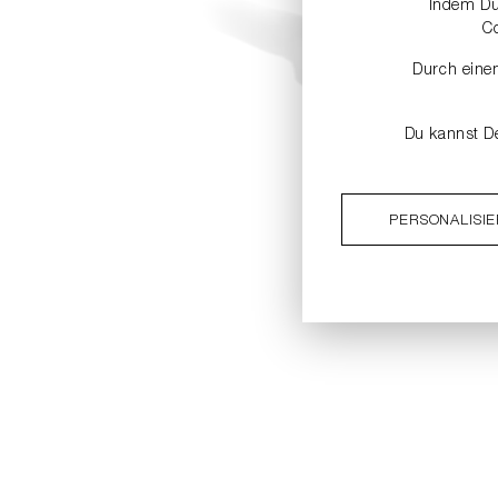
Indem Du 
C
Durch einen
Du kannst De
PERSONALISI