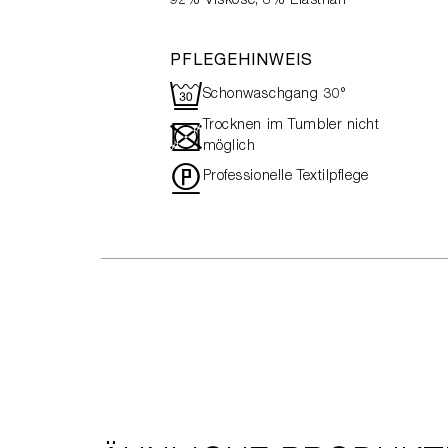
92% Viskose, 8% Elasthan
PFLEGEHINWEIS
R
Schonwaschgang 30°
Trocknen im Tumbler nicht
-
möglich
"
Professionelle Textilpflege