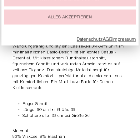
Du kannst Deine Einwilligung zur Nutzung von Cookies zu
jeder Zeit ändern oder widerrufen.
ALLES AKZEPTIEREN
PRODUKTDETAILS
BESCHREIBUNG
Datenschutz
AGB
Impressum
Wandlungsfähig und stylish: Das RIANI 3/4-Arm Shirt im
minimalistischen Basic-Design ist ein echtes Casual-
Essential. Mit klassischem Rundhalsausschnitt,
figurnahem Schnitt und verkürzten Ärmeln setzt es auf
zeitlose Eleganz. Das stretchige Material sorgt für
ganztägigen Komfort – perfekt für alle, die cleanen Look
mit Komfort lieben. Ein Must-have Basic für Deinen
Kleiderschrank.
Enger Schnitt
Länge: 60 cm bei Größe 36
Schulterbreite: 36 cm bei Größe 36
Material
92% Viskose, 8% Elasthan