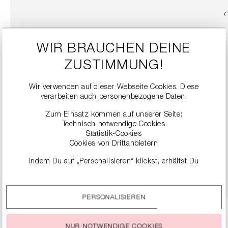
WIR BRAUCHEN DEINE
ZUSTIMMUNG!
Wir verwenden auf dieser Webseite Cookies. Diese
verarbeiten auch personenbezogene Daten.
Zum Einsatz kommen auf unserer Seite:
Technisch notwendige Cookies
SNEAKER
Statistik-Cookies
279,00 €
Cookies von Drittanbietern
Indem Du auf „Personalisieren“ klickst, erhältst Du
DETAILS
genauere Informationen zu unseren Cookies und kannst
diese nach Deinen eigenen Bedürfnissen anpassen.
PERSONALISIEREN
Durch einen Klick auf das Auswahlfeld „Alle akzeptieren“
stimmst Du der Verwendung aller Cookies zu, die unter
„Cookie-Einstellungen“ beschrieben werden.
NUR NOTWENDIGE COOKIES