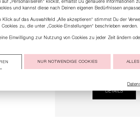
auf „Personalisieren“ klickst, erhältst Du genauere Informationen 
ookies und kannst diese nach Deinen eigenen Bedürfnissen anpasse
 Klick auf das Auswahlfeld „Alle akzeptieren“ stimmst Du der Verw
Cookies zu, die unter „Cookie-Einstellungen“ beschrieben werden.
ine Einwilligung zur Nutzung von Cookies zu jeder Zeit ändern ode
NUR NOTWENDIGE COOKIES
ALLES
EREN
HENKELTASCHE MIT
ABNEHMBAREM TRAGERI
189,90 €
379,00 €
Daten
DETAILS