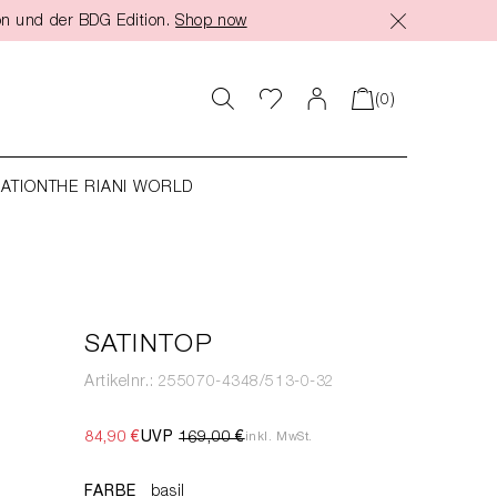
on und der BDG Edition.
Shop now
(0)
RATION
THE RIANI WORLD
SATINTOP
Artikelnr.: 255070-4348/513-0-32
84,90 €
UVP
169,00 €
inkl. MwSt.
FARBE
basil