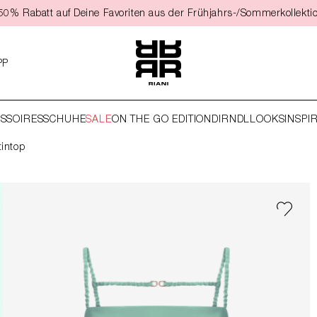
t 50% Rabatt auf Deine Favoriten aus der Frühjahrs-/Sommerkollekti
PP
SSOIRES
SCHUHE
SALE
ON THE GO EDITION
DIRNDL
LOOKS
INSPI
tintop