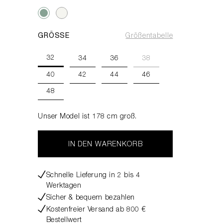
GRÖSSE
Größentabelle
32
34
36
38
40
42
44
46
48
Unser Model ist 178 cm groß.
IN DEN WARENKORB
Schnelle Lieferung in 2 bis 4
Werktagen
Sicher & bequem bezahlen
Kostenfreier Versand ab 800 €
Bestellwert