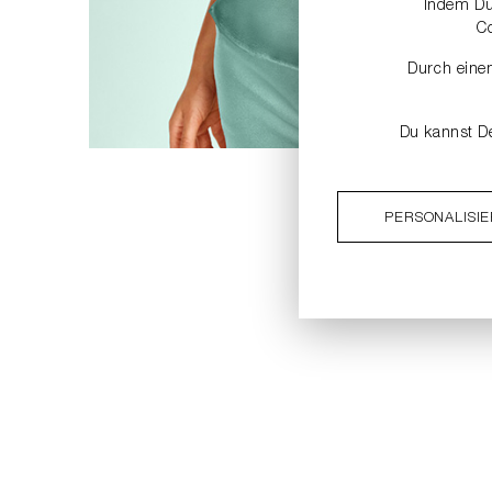
Indem Du 
C
Durch einen
Du kannst De
PERSONALISI