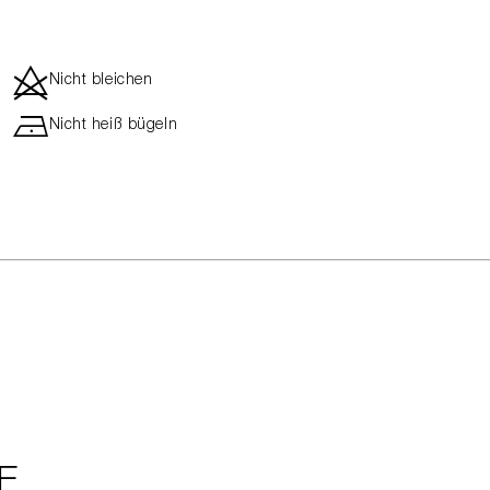
d
Nicht bleichen
h
Nicht heiß bügeln
E