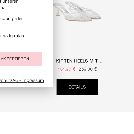
zu unseren
n.
endung aller
r widerrufen.
 AKZEPTIEREN
KITTEN HEELS MIT
EMEN
STRASSBESATZ
134,90 €
269,00 €
schutz
AGB
Impressum
DETAILS