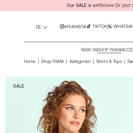
Our SALE is on!
Sichere Dir jetz
springen
Zur Hauptnavigation springen
TIKTOK
WHATSA
#RIANISTA
DE
NEW IN
SHOP RIANI
ACCE
Home
Shop RIANI
|
Kategorien
|
Shirts & Tops
Sa
SALE