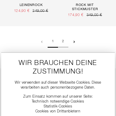
LEINENROCK
ROCK MIT
STICKMUSTER
124,90 €
249,00 €
174,90 €
349,00 €
Seite
Seite
1
2
WIR BRAUCHEN DEINE
ZUSTIMMUNG!
Röcke Damen: Zeitlose
Wir verwenden auf dieser Webseite Cookies. Diese
verarbeiten auch personenbezogene Daten.
Weiblichkeit im RIANI
Zum Einsatz kommen auf unserer Seite:
Online Shop
Technisch notwendige Cookies
Statistik-Cookies
Cookies von Drittanbietern