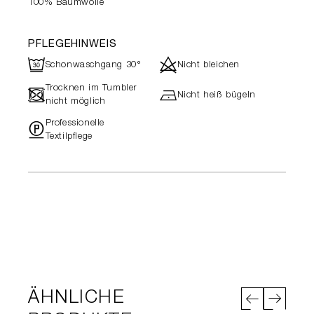
100% Baumwolle
PFLEGEHINWEIS
R
d
Schonwaschgang 30°
Nicht bleichen
Trocknen im Tumbler
-
h
Nicht heiß bügeln
nicht möglich
Professionelle
"
Textilpflege
ÄHNLICHE