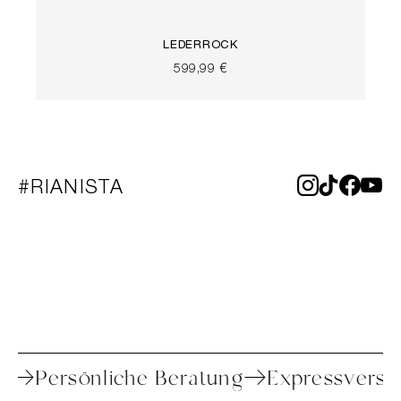
LEDERROCK
599,99 €
#RIANISTA
toure
Persönliche Beratung
Expressv