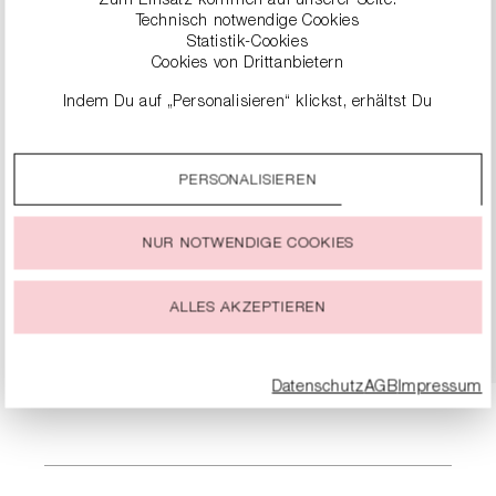
Zum Einsatz kommen auf unserer Seite:
Technisch notwendige Cookies
Statistik-Cookies
Cookies von Drittanbietern
Indem Du auf „Personalisieren“ klickst, erhältst Du
genauere Informationen zu unseren Cookies und kannst
diese nach Deinen eigenen Bedürfnissen anpassen.
PERSONALISIEREN
Durch einen Klick auf das Auswahlfeld „Alle akzeptieren“
stimmst Du der Verwendung aller Cookies zu, die unter
„Cookie-Einstellungen“ beschrieben werden.
SLIPPER-SANDALEN AUS NAPPALEDER
NUR NOTWENDIGE COOKIES
124,90 €
249,00 €
Du kannst Deine Einwilligung zur Nutzung von Cookies zu
jeder Zeit ändern oder widerrufen.
ALLES AKZEPTIEREN
DETAILS
Datenschutz
AGB
Impressum