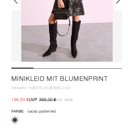
MINIKLEID MIT BLUMENPRINT
Artikelnr.: 636270-4538/692-0-42
184,90 €
UVP
369,00 €
inkl. MwSt.
FARBE
cacao patterned