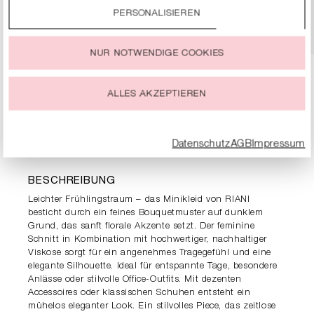
PERSONALISIEREN
DETAILS
Durch einen Klick auf das Auswahlfeld „Alle akzeptieren“
stimmst Du der Verwendung aller Cookies zu, die unter
„Cookie-Einstellungen“ beschrieben werden.
NUR NOTWENDIGE COOKIES
Du kannst Deine Einwilligung zur Nutzung von Cookies zu
jeder Zeit ändern oder widerrufen.
ALLES AKZEPTIEREN
PRODUKTDETAILS
Datenschutz
AGB
Impressum
BESCHREIBUNG
Leichter Frühlingstraum – das Minikleid von RIANI
besticht durch ein feines Bouquetmuster auf dunklem
Grund, das sanft florale Akzente setzt. Der feminine
Schnitt in Kombination mit hochwertiger, nachhaltiger
Viskose sorgt für ein angenehmes Tragegefühl und eine
elegante Silhouette. Ideal für entspannte Tage, besondere
Anlässe oder stilvolle Office-Outfits. Mit dezenten
Accessoires oder klassischen Schuhen entsteht ein
mühelos eleganter Look. Ein stilvolles Piece, das zeitlose