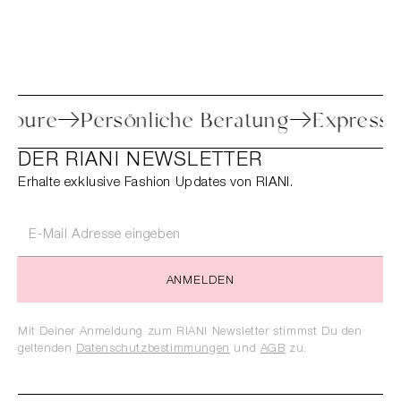
he Retoure
Persönliche Beratung
Expr
DER RIANI NEWSLETTER
Erhalte exklusive Fashion Updates von RIANI.
ANMELDEN
Mit Deiner Anmeldung zum RIANI Newsletter stimmst Du den
geltenden
Datenschutzbestimmungen
und
AGB
zu.