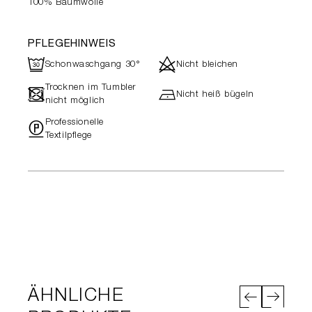
100% Baumwolle
PFLEGEHINWEIS
R
d
Schonwaschgang 30°
Nicht bleichen
Trocknen im Tumbler
-
h
Nicht heiß bügeln
nicht möglich
Professionelle
"
Textilpflege
ÄHNLICHE