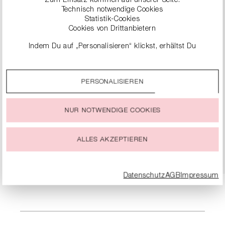
Zum Einsatz kommen auf unserer Seite:
Technisch notwendige Cookies
Statistik-Cookies
Cookies von Drittanbietern
Indem Du auf „Personalisieren“ klickst, erhältst Du
genauere Informationen zu unseren Cookies und kannst
diese nach Deinen eigenen Bedürfnissen anpassen.
PERSONALISIEREN
Durch einen Klick auf das Auswahlfeld „Alle akzeptieren“
stimmst Du der Verwendung aller Cookies zu, die unter
„Cookie-Einstellungen“ beschrieben werden.
SLIPPER-SANDALEN AUS NAPPALEDER
NUR NOTWENDIGE COOKIES
124,90 €
249,00 €
Du kannst Deine Einwilligung zur Nutzung von Cookies zu
jeder Zeit ändern oder widerrufen.
ALLES AKZEPTIEREN
DETAILS
Datenschutz
AGB
Impressum