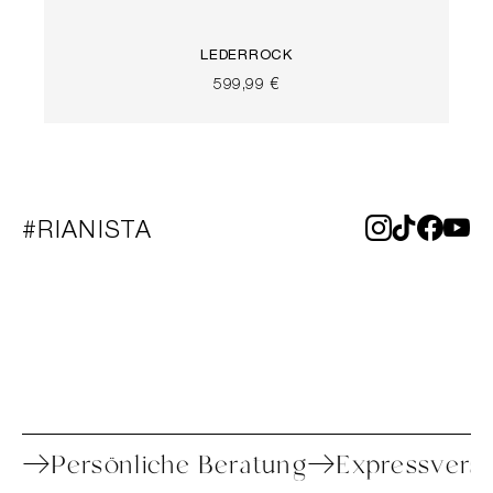
LEDERROCK
599,99 €
#RIANISTA
etoure
Persönliche Beratung
Expressv