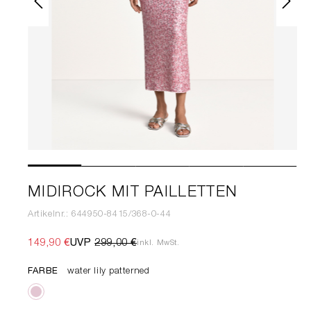
MIDIROCK MIT PAILLETTEN
Artikelnr.: 644950-8415/368-0-44
149,90 €
UVP
299,00 €
inkl. MwSt.
FARBE
water lily patterned