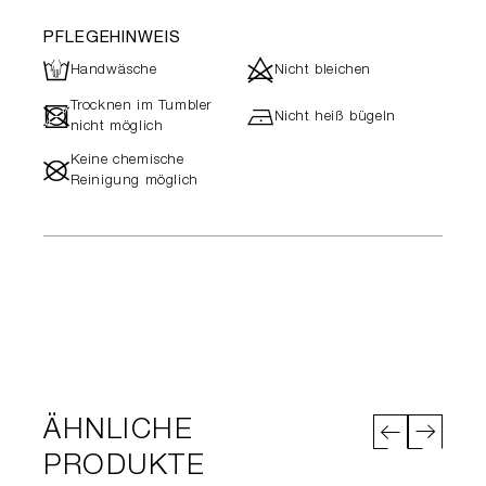
PFLEGEHINWEIS
L
d
Handwäsche
Nicht bleichen
Trocknen im Tumbler
-
h
Nicht heiß bügeln
nicht möglich
Keine chemische
#
Reinigung möglich
ÄHNLICHE
PRODUKTE