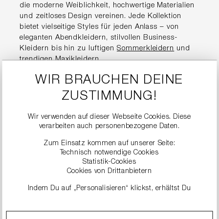
die moderne Weiblichkeit, hochwertige Materialien
und zeitloses Design vereinen. Jede Kollektion
bietet vielseitige Styles für jeden Anlass – von
eleganten Abendkleidern, stilvollen Business-
Kleidern bis hin zu luftigen
Sommerkleidern
und
trendigen
Maxikleidern
.
WIR BRAUCHEN DEINE
Hochwertige
ZUSTIMMUNG!
Damenkleider für jeden
Anlass
Wir verwenden auf dieser Webseite Cookies. Diese
verarbeiten auch personenbezogene Daten.
Zum Einsatz kommen auf unserer Seite:
Die Kleider von RIANI stehen für Premium-Qualität
Technisch notwendige Cookies
und eine perfekte Passform. Ob im Alltag, im Büro,
Statistik-Cookies
für den Sommer oder zu besonderen Events –
Cookies von Drittanbietern
jedes Modell überzeugt durch durchdachte
Indem Du auf „Personalisieren“ klickst, erhältst Du
Schnitte, edle Stoffe und liebevolle Details.
genauere Informationen zu unseren Cookies und kannst
diese nach Deinen eigenen Bedürfnissen anpassen.