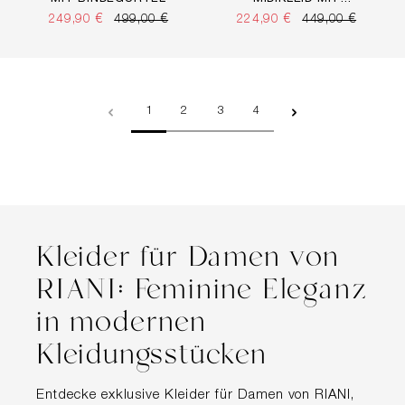
LLOVER PRINT
249,90 €
499,00 €
224,90 €
449,00 €
Seite
Seite
Seite
Seite
1
2
3
4
Kleider für Damen von
RIANI: Feminine Eleganz
in modernen
Kleidungsstücken
Entdecke exklusive Kleider für Damen von RIANI,