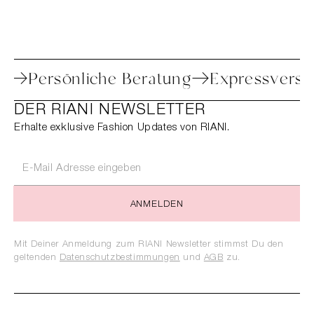
Retoure
Persönliche Beratung
Expres
DER RIANI NEWSLETTER
Erhalte exklusive Fashion Updates von RIANI.
ANMELDEN
Mit Deiner Anmeldung zum RIANI Newsletter stimmst Du den
geltenden
Datenschutzbestimmungen
und
AGB
zu.