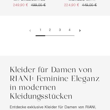
LLOVER PRINT
249,90 €
499,00 €
224,90 €
449,00 €
Seite
Seite
Seite
Seite
1
2
3
4
Kleider für Damen von
RIANI: Feminine Eleganz
in modernen
Kleidungsstücken
Entdecke exklusive Kleider für Damen von RIANI,