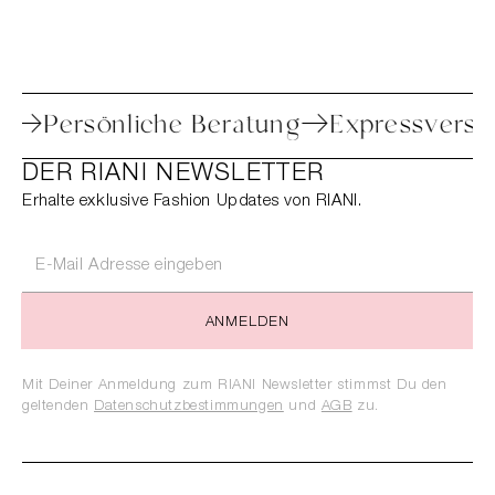
 Retoure
Persönliche Beratung
Expres
DER RIANI NEWSLETTER
Erhalte exklusive Fashion Updates von RIANI.
ANMELDEN
Mit Deiner Anmeldung zum RIANI Newsletter stimmst Du den
geltenden
Datenschutzbestimmungen
und
AGB
zu.