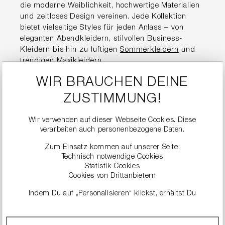
die moderne Weiblichkeit, hochwertige Materialien
und zeitloses Design vereinen. Jede Kollektion
bietet vielseitige Styles für jeden Anlass – von
eleganten Abendkleidern, stilvollen Business-
Kleidern bis hin zu luftigen
Sommerkleidern
und
trendigen
Maxikleidern
.
WIR BRAUCHEN DEINE
Hochwertige
ZUSTIMMUNG!
Damenkleider für jeden
Anlass
Wir verwenden auf dieser Webseite Cookies. Diese
verarbeiten auch personenbezogene Daten.
Zum Einsatz kommen auf unserer Seite:
Die Kleider von RIANI stehen für Premium-Qualität
Technisch notwendige Cookies
und eine perfekte Passform. Ob im Alltag, im Büro,
Statistik-Cookies
für den Sommer oder zu besonderen Events –
Cookies von Drittanbietern
jedes Modell überzeugt durch durchdachte
Indem Du auf „Personalisieren“ klickst, erhältst Du
Schnitte, edle Stoffe und liebevolle Details.
genauere Informationen zu unseren Cookies und kannst
diese nach Deinen eigenen Bedürfnissen anpassen.