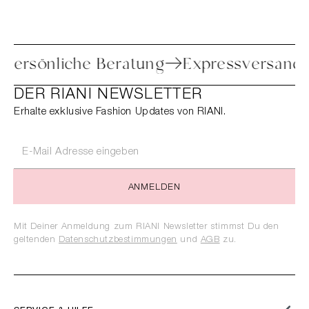
toure
Persönliche Beratung
Expressve
DER RIANI NEWSLETTER
Erhalte exklusive Fashion Updates von RIANI.
ANMELDEN
Mit Deiner Anmeldung zum RIANI Newsletter stimmst Du den
geltenden
Datenschutzbestimmungen
und
AGB
zu.