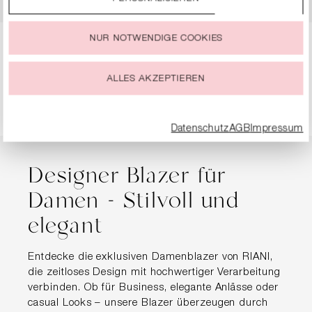
Durch einen Klick auf das Auswahlfeld „Alle akzeptieren“
stimmst Du der Verwendung aller Cookies zu, die unter
„Cookie-Einstellungen“ beschrieben werden.
NUR NOTWENDIGE COOKIES
Du kannst Deine Einwilligung zur Nutzung von Cookies zu
Seite
Seite
1
2
jeder Zeit ändern oder widerrufen.
ALLES AKZEPTIEREN
Datenschutz
AGB
Impressum
Designer Blazer für
Damen - Stilvoll und
elegant
Entdecke die exklusiven Damenblazer von RIANI,
die zeitloses Design mit hochwertiger Verarbeitung
verbinden. Ob für Business, elegante Anlässe oder
casual Looks – unsere Blazer überzeugen durch