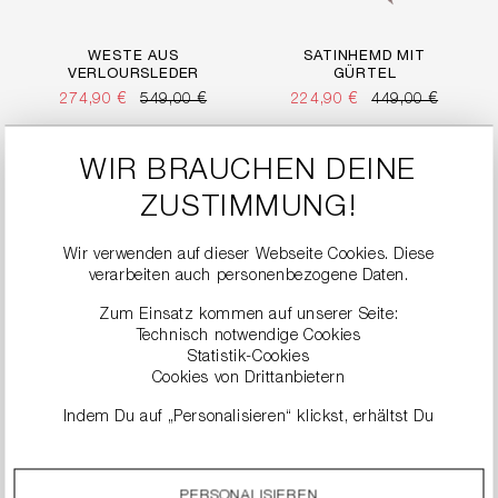
WESTE AUS
SATINHEMD MIT
VERLOURSLEDER
GÜRTEL
274,90 €
549,00 €
224,90 €
449,00 €
SALE
SALE
WIR BRAUCHEN DEINE
ZUSTIMMUNG!
Wir verwenden auf dieser Webseite Cookies. Diese
verarbeiten auch personenbezogene Daten.
Zum Einsatz kommen auf unserer Seite:
Technisch notwendige Cookies
Statistik-Cookies
Cookies von Drittanbietern
Indem Du auf „Personalisieren“ klickst, erhältst Du
genauere Informationen zu unseren Cookies und kannst
diese nach Deinen eigenen Bedürfnissen anpassen.
TAILLIERTER BLAZER
TAILLIERTER BLAZER
269,90 €
539,00 €
274,90 €
549,00 €
PERSONALISIEREN