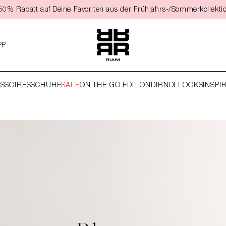
t 50% Rabatt auf Deine Favoriten aus der Frühjahrs-/Sommerkollekti
PP
SSOIRES
SCHUHE
SALE
ON THE GO EDITION
DIRNDL
LOOKS
INSPI