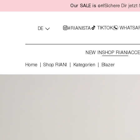
Our SALE is on!
Sichere Dir jetz
springen
Zur Hauptnavigation springen
TIKTOK
WHATSA
#RIANISTA
DE
NEW IN
SHOP RIANI
ACCE
Home
Shop RIANI
|
Kategorien
|
Blazer