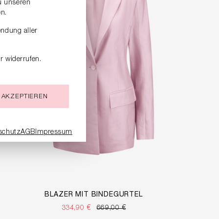
zu unseren
n.
endung aller
r widerrufen.
 AKZEPTIEREN
schutz
AGB
Impressum
BLAZER MIT BINDEGÜRTEL
334,90 €
669,00 €