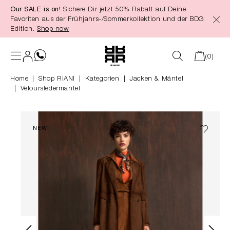
Our SALE is on!
Sichere Dir jetzt 50% Rabatt auf Deine
alt springen
Favoriten aus der Frühjahrs-/Sommerkollektion und der BDG
Edition.
Shop now
(0)
Home
Shop RIANI
|
Kategorien
|
Jacken & Mäntel
Veloursledermantel
NEW