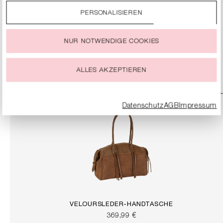
PERSONALISIEREN
Durch einen Klick auf das Auswahlfeld „Alle akzeptieren“
GÜRTELKETTE MIT LOGO
stimmst Du der Verwendung aller Cookies zu, die unter
249,99 €
„Cookie-Einstellungen“ beschrieben werden.
NUR NOTWENDIGE COOKIES
Du kannst Deine Einwilligung zur Nutzung von Cookies zu
DETAILS
jeder Zeit ändern oder widerrufen.
ALLES AKZEPTIEREN
Datenschutz
AGB
Impressum
VELOURSLEDER-HANDTASCHE
369,99 €