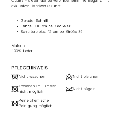
Outfits – dieser Mantel verbindet feminine Eleganz mit
exklusiver Handwerkskunst.
Gerader Schnitt
Länge: 110 cm bei Größe 36
Schulterbreite: 42 cm bei Größe 36
Material
100% Leder
PFLEGEHINWEIS
J
d
Nicht waschen
Nicht bleichen
Trocknen im Tumbler
-
l
Nicht bügeln
nicht möglich
Keine chemische
#
Reinigung möglich