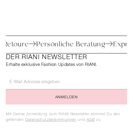
nfache Retoure
Persönliche Beratung
DER RIANI NEWSLETTER
Erhalte exklusive Fashion Updates von RIANI.
ANMELDEN
Mit Deiner Anmeldung zum RIANI Newsletter stimmst Du den
geltenden
Datenschutzbestimmungen
und
AGB
zu.