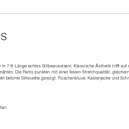
LS
 in 7/8-Länge echtes Stilbewusstsein. Klassische Ästhetik trifft au
ähten. Die Pants punkten mit einer festen Stretchqualität, gleicher
rfekt betonte Silhouette gesorgt. Rüschenbluse, Kastenjacke und S
than