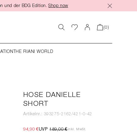
on und der BDG Edition.
Shop now
(0)
RATION
THE RIANI WORLD
HOSE DANIELLE
SHORT
Artikelnr.: 393275-2162/421-0-42
94,90 €
UVP
189,00 €
inkl. MwSt.