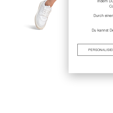
Indem Du 
C
Durch einen
Du kannst De
PERSONALISI