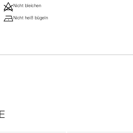
d
Nicht bleichen
h
Nicht heiß bügeln
E