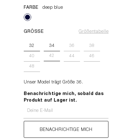
FARBE
deep blue
GRÖSSE
Größentabelle
32
34
36
38
42
40
44
46
48
Unser Model trägt Größe 36.
Benachrichtige mich, sobald das
Produkt auf Lager ist.
Deine E-Mail
BENACHRICHTIGE MICH