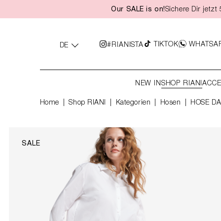
Our SALE is on!
Sichere Dir jetz
springen
Zur Hauptnavigation springen
TIKTOK
WHATSA
#RIANISTA
DE
NEW IN
SHOP RIANI
ACCE
Home
Shop RIANI
|
Kategorien
|
Hosen
HOSE DA
SALE