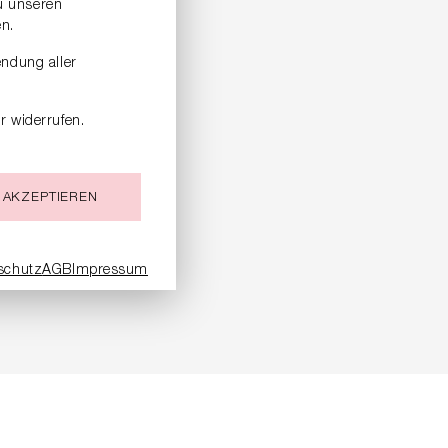
zu unseren
n.
endung aller
r widerrufen.
 AKZEPTIEREN
schutz
AGB
Impressum