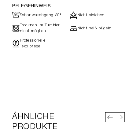
PFLEGEHINWEIS
R
d
Schonwaschgang 30°
Nicht bleichen
Trocknen im Tumbler
-
h
Nicht heiß bügeln
nicht möglich
Professionelle
"
Textilpflege
ÄHNLICHE
PRODUKTE