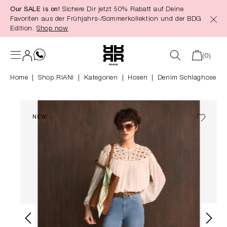
Our SALE is on!
Sichere Dir jetzt 50% Rabatt auf Deine
alt springen
Favoriten aus der Frühjahrs-/Sommerkollektion und der BDG
Edition.
Shop now
(0)
Home
Shop RIANI
|
Kategorien
|
Hosen
Denim Schlaghose
NEW