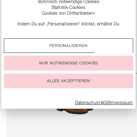
Technisch notwendige Cookies
Statistik-Cookies
Cookies von Drittanbietern
Indem Du auf „Personalisieren“ klickst, erhältst Du
GEFLOCHTENER SHOPPER
genauere Informationen zu unseren Cookies und kannst
369,99 €
diese nach Deinen eigenen Bedürfnissen anpassen.
PERSONALISIEREN
Durch einen Klick auf das Auswahlfeld „Alle akzeptieren“
stimmst Du der Verwendung aller Cookies zu, die unter
DETAILS
„Cookie-Einstellungen“ beschrieben werden.
NUR NOTWENDIGE COOKIES
Du kannst Deine Einwilligung zur Nutzung von Cookies zu
jeder Zeit ändern oder widerrufen.
ALLES AKZEPTIEREN
Datenschutz
AGB
Impressum