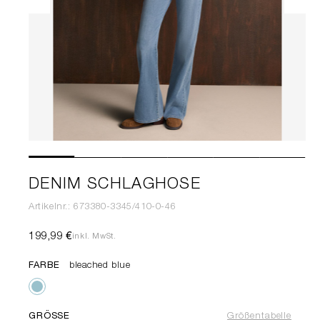
DENIM SCHLAGHOSE
Artikelnr.: 673380-3345/410-0-46
199,99 €
inkl. MwSt.
FARBE
bleached blue
GRÖSSE
Größentabelle