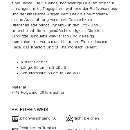
einer Jacke. Die fließende, hochwertige Qualität sorgt für
ein angenehmes Tragegefühl, während der Reißverschluss
und der klassische Kragen dem Design eine moderne,
cleane Ausstrahlung verleihen. Das vertikale
Streifenmuster bringt Dynamik in den Look und
unterstreicht die zeitgemäße Leichtigkeit. Die leicht
verkürzte Silhouette wirkt frisch und vielseitig
kombinierbar – von casual bis urban. Ein modisches It-
Piece, das Komfort und Stil harmonisch vereint.
Kurzer Schnitt
Länge: 56 cm in Größe S
Schulterbreite: 58 cm in Größe S
Material
74% Polyamid, 26% Elasthan
PFLEGEHINWEIS
R
d
Schonwaschgang 30°
Nicht bleichen
Trocknen im Tumbler