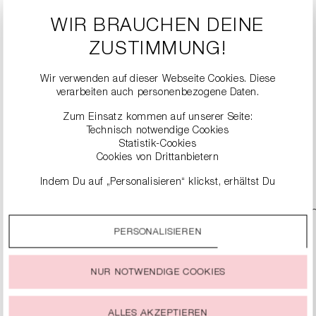
WIR BRAUCHEN DEINE
ZUSTIMMUNG!
Wir verwenden auf dieser Webseite Cookies. Diese
verarbeiten auch personenbezogene Daten.
CROSSBODY BAG
99,99 €
Zum Einsatz kommen auf unserer Seite:
Technisch notwendige Cookies
Statistik-Cookies
Cookies von Drittanbietern
DETAILS
Indem Du auf „Personalisieren“ klickst, erhältst Du
genauere Informationen zu unseren Cookies und kannst
diese nach Deinen eigenen Bedürfnissen anpassen.
PERSONALISIEREN
Durch einen Klick auf das Auswahlfeld „Alle akzeptieren“
stimmst Du der Verwendung aller Cookies zu, die unter
„Cookie-Einstellungen“ beschrieben werden.
NUR NOTWENDIGE COOKIES
Du kannst Deine Einwilligung zur Nutzung von Cookies zu
jeder Zeit ändern oder widerrufen.
ALLES AKZEPTIEREN